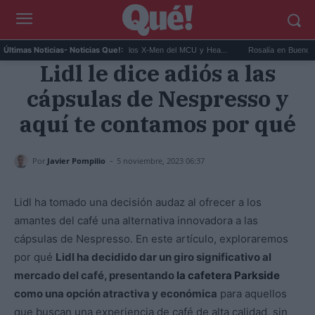
Kit Connor será Cíclope en los X-Men del MCU y Hea...
Rosalía en Buenos Aires: de
Últimas Noticias
- Noticias Que!:
Lidl le dice adiós a las
cápsulas de Nespresso y
aquí te contamos por qué
-
Por
Javier Pompilio
5 noviembre, 2023 06:37
Lidl ha tomado una decisión audaz al ofrecer a los
amantes del café una alternativa innovadora a las
cápsulas de Nespresso. En este artículo, exploraremos
por qué
Lidl ha decidido dar un giro significativo al
mercado del café, presentando
la cafetera Parkside
como una opción atractiva y económica
para aquellos
que buscan una experiencia de café de alta calidad, sin