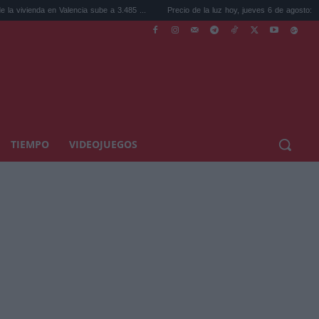
da en Valencia sube a 3.485 ...
Precio de la luz hoy, jueves 6 de agosto: la hora ...
TIEMPO
VIDEOJUEGOS