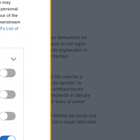
ou may
 personal
out of the
os más vistos
 downstream
B’s List of
Tom Jones demuestra en
Madrid que su voz sigue
desafiando implacable el
paso del tiempo
Fuego en los cuernos y
millones en ayudas: la
rebelión antitaurina en
Alfafar enciende el debate
sobre los 'bous al carrer'
La salud mental ya causa una
de cada cinco bajas laborales