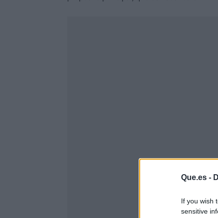
Que.es -
D
If you wish 
sensitive in