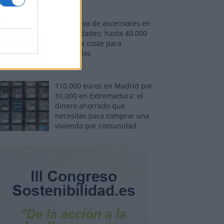
Normativa de ascensores en
comunidades: hasta 40.000
euros de coste para
adaptarlos
110.000 euros en Madrid por
31.000 en Extremadura: el
dinero ahorrado que
necesitas para comprar una
vivienda por comunidad