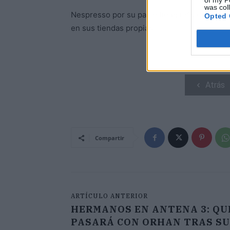
of my P
was col
Nespresso por su parte tiene más de 700 p
Opted 
en sus tiendas propias.
Atrás
Compartir
ARTÍCULO ANTERIOR
HERMANOS EN ANTENA 3: QU
PASARÁ CON ORHAN TRAS SU