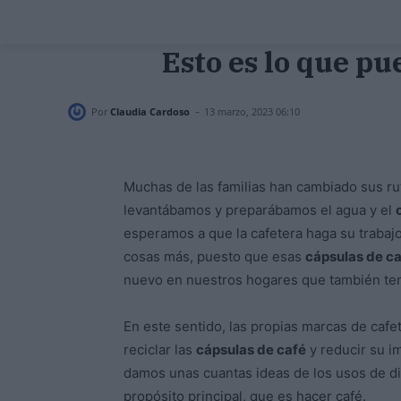
Esto es lo que pu
-
Por
Claudia Cardoso
13 marzo, 2023 06:10
Muchas de las familias han cambiado sus ru
levantábamos y preparábamos el agua y el
esperamos a que la cafetera haga su traba
cosas más, puesto que esas
cápsulas de c
nuevo en nuestros hogares que también te
En este sentido, las propias marcas de cafe
reciclar las
cápsulas de café
y reducir su im
damos unas cuantas ideas de los usos de di
propósito principal, que es hacer café.