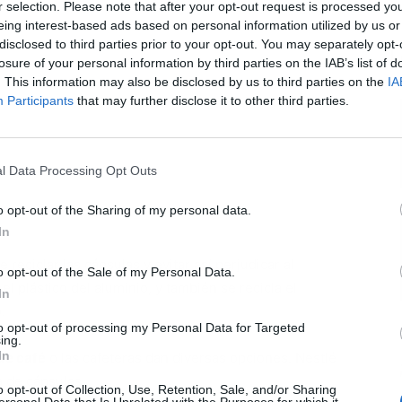
r selection. Please note that after your opt-out request is processed y
eing interest-based ads based on personal information utilized by us or
disclosed to third parties prior to your opt-out. You may separately opt-
L
losure of your personal information by third parties on the IAB’s list of
. This information may also be disclosed by us to third parties on the
IA
Participants
that may further disclose it to other third parties.
l Data Processing Opt Outs
o opt-out of the Sharing of my personal data.
In
reciclar las cápsulas y evitar así perjudicar al
o opt-out of the Sale of my Personal Data.
l plástico del aluminio, y también se recicla el
In
.
to opt-out of processing my Personal Data for Targeted
ing.
In
de café
o las cafeteras dan diversas opciones. Nestlé
 de cápsulas.
o opt-out of Collection, Use, Retention, Sale, and/or Sharing