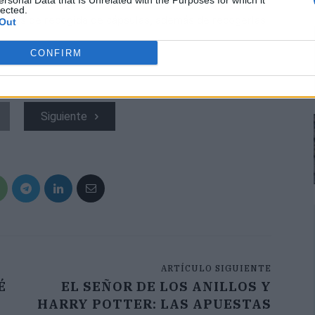
ersonal Data that Is Unrelated with the Purposes for which it
lected.
untos de recogida de cápsulas, además de recogerlas
Out
CONFIRM
Siguiente
ARTÍCULO SIGUIENTE
É
EL SEÑOR DE LOS ANILLOS Y
HARRY POTTER: LAS APUESTAS