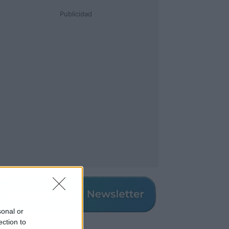
Publicidad
sonal or
ection to