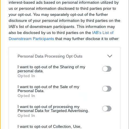
interest-based ads based on personal information utilized by
clientes seguridad en sus mudanzas
us or personal information disclosed to third parties prior to
internacionales Barcelona Londres tanto en el
your opt-out. You may separately opt-out of the further
embalaje, montaje y desmontaje de mobiliarios
disclosure of your personal information by third parties on the
IAB’s list of downstream participants. This information may
como en todo tipo de mercancías.
also be disclosed by us to third parties on the
IAB’s List of
Downstream Participants
that may further disclose it to other
third parties.
Artículo anterior
Artículo siguiente
¿Cuáles son los
Vivir una noche de
Personal Data Processing Opt Outs
beneficios de la dación
auténtica magia en
en pago?, con Grupo
Barcelona con los
I want to opt-out of the Sharing of my
Legal Gebeloff
espectáculos y los
personal data.
Opted In
cócteles de Somnia
I want to opt-out of the Sale of my
Personal Data.
Opted In
I want to opt-out of processing my
Personal Data for Targeted Advertising.
Opted In
I want to opt-out of Collection, Use,