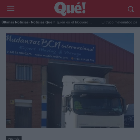
Perez Hilton directo TikTok: quién es el bloguero ...
El truco matemático para ganar la
Últimas Noticias
- Noticias Que!:
Agencia