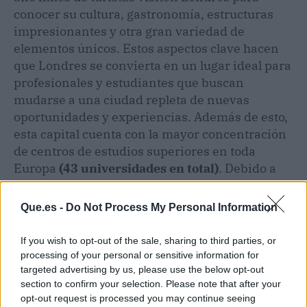
conocer su cultura, gastronomía, estructuras
impresionantes y otra gran variedad de
elementos únicos. Estos aspectos clave hacen
que Londres se convierta en un lugar ideal para
profesionales y estudiantes que buscan
mudarse a una ciudad repleta de nuevas
oportunidades y experiencias. Además de esto,
esta capital cuenta con la mayor concentración
de centros de estudios superiores en toda
Europa
(43 universidades en total)
. Debido a
ello, muchas familias y universitarios se mudan
a la ciudad en la búsqueda de una educación de
Que.es -
Do Not Process My Personal Information
calidad que les permita crecer a nivel
profesional. Como punto extra,
Londres es el
If you wish to opt-out of the sale, sharing to third parties, or
hogar de palacios, parques emblemáticos y el
processing of your personal or sensitive information for
Big Ben, el reloj más famoso de todo el mundo.
targeted advertising by us, please use the below opt-out
section to confirm your selection. Please note that after your
opt-out request is processed you may continue seeing
Mudanzas BCN Internacional ofrece a sus