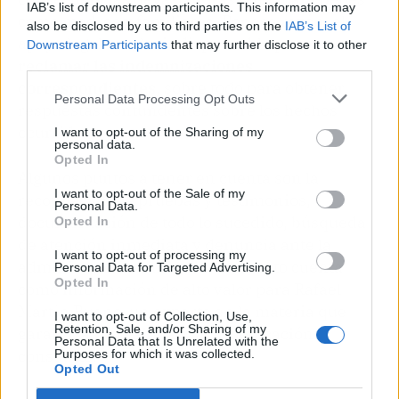
IAB’s list of downstream participants. This information may
como madres y familiares. Por esa razón, el
also be disclosed by us to third parties on the
IAB’s List of
apoyo legal resulta indispensable para
Downstream Participants
that may further disclose it to other
reclamar las indemnizaciones
third parties.
correspondientes
, sobre todo para obtener
Personal Data Processing Opt Outs
respuestas contundentes sobre los hechos
ocurridos.
I want to opt-out of the Sharing of my
personal data.
Opted In
Algunos puntos a tener en cuenta son la
I want to opt-out of the Sale of my
recopilación de pruebas y testimonios,
Personal Data.
documentación de todo lo sucedido, búsqueda
Opted In
de atención inmediata y denuncia ante la
I want to opt-out of processing my
administración sanitaria. Todo esto cuenta
Personal Data for Targeted Advertising.
Opted In
como información de alto valor para Rafael
Martín Bueno, un experto en la materia que
I want to opt-out of Collection, Use,
Retention, Sale, and/or Sharing of my
garantiza profesionalidad y dedicación
Personal Data that Is Unrelated with the
constante.
Purposes for which it was collected.
Opted Out