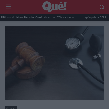
alápagos eliminó 140.000 cabras con 700 'cabras e...
Japón pide a EEUU que deje 
Últimas Noticias
- Noticias Que!:
Agencia