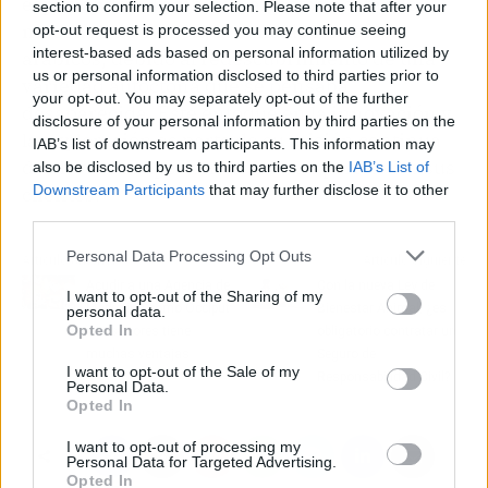
especialidad. También han estado catando
section to confirm your selection. Please note that after your
muestras de Yemen, la cuna de los cafés
opt-out request is processed you may continue seeing
interest-based ads based on personal information utilized by
arábicos, debido al redescubrimiento de una
us or personal information disclosed to third parties prior to
variedad autóctona que se pensaba
your opt-out. You may separately opt-out of the further
desaparecida. Este enfoque en la innovación y
disclosure of your personal information by third parties on the
la exploración es parte de su misión continua
IAB’s list of downstream participants. This information may
de elevar la experiencia del café para todos sus
also be disclosed by us to third parties on the
IAB’s List of
Downstream Participants
that may further disclose it to other
clientes.
third parties.
Personal Data Processing Opt Outs
Artículo anterior
Artículo siguiente
Acudir a una Agencia de
Con la nueva Ley de
I want to opt-out of the Sharing of my
Marketing como Occiput
Bienestar Animal, ¿es
personal data.
Opted In
Consultores tiene
obligatorio contratar un
muchas ventajas
Seguro de
I want to opt-out of the Sale of my
Responsabilidad Civil?
Personal Data.
Opted In
I want to opt-out of processing my
Personal Data for Targeted Advertising.
Opted In