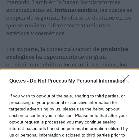
mercado. También lo hacen las plataformas
especializadas en
turismo médico
, las cuales se
ocupan de organizar la oferta de destinos en los
que se realizan diferentes tratamientos
estéticos y cosméticos.
Por su parte, la comercialización de
productos
ecológicos
ha experimentado un gran
crecimiento debido a los cambios sociales, los
cuales se manifiestan no solo en la preferencia
por lo natural, sino también mediante la
Que.es -
Do Not Process My Personal Information
aparición de nuevos segmentos cuya
explotación aún no ha sido aprovechada.
If you wish to opt-out of the sale, sharing to third parties, or
processing of your personal or sensitive information for
targeted advertising by us, please use the below opt-out
En consecuencia, al momento de pensar y
section to confirm your selection. Please note that after your
desarrollar ideas innovadoras de negocios, los
opt-out request is processed you may continue seeing
programas de AEI Business School pueden ser
interest-based ads based on personal information utilized by
de gran utilidad para adquirir las destrezas y
us or personal information disclosed to third parties prior to