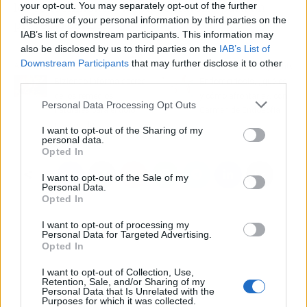
los conocimientos imprescindibles para un
your opt-out. You may separately opt-out of the further
disclosure of your personal information by third parties on the
proyecto exitoso.
IAB’s list of downstream participants. This information may
also be disclosed by us to third parties on the
IAB’s List of
Downstream Participants
that may further disclose it to other
Artículo anterior
Artículo siguiente
third parties.
Biziondo informa acerca
Endometriosis, ¿qué es
de los remedios
y cómo afrontarla?, con
Personal Data Processing Opt Outs
naturales para el dolor
Carmen de Endosofía
de espalda
I want to opt-out of the Sharing of my
personal data.
Opted In
I want to opt-out of the Sale of my
Personal Data.
Opted In
I want to opt-out of processing my
Personal Data for Targeted Advertising.
Opted In
I want to opt-out of Collection, Use,
Retention, Sale, and/or Sharing of my
Personal Data that Is Unrelated with the
Purposes for which it was collected.