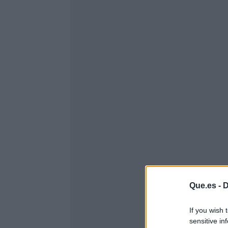
Que.es -
D
If you wish 
sensitive in