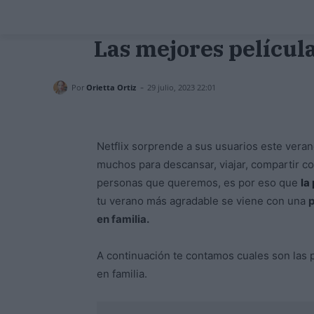
Las mejores película
-
Por
Orietta Ortiz
29 julio, 2023 22:01
Netflix sorprende a sus usuarios este veran
muchos para descansar, viajar, compartir co
personas que queremos, es por eso que
la
tu verano más agradable se viene con una
p
en familia.
A continuación te contamos cuales son las p
en familia.