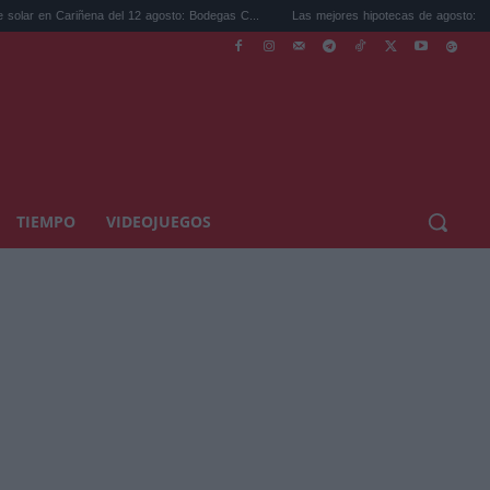
Cariñena del 12 agosto: Bodegas C...
Las mejores hipotecas de agosto: el TAE más c
TIEMPO
VIDEOJUEGOS