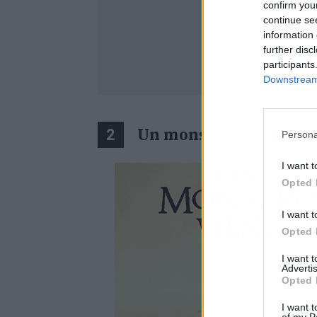
confirm you
continue se
information 
further disc
participants
Downstream 
Un monstruo viene a 
2
Persona
I want t
Opted 
I want t
Opted 
I want 
Advertis
Opted 
I want t