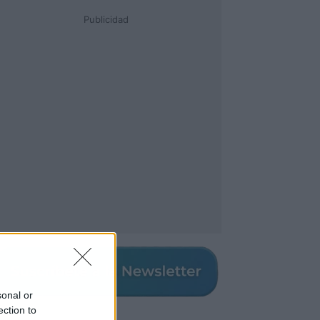
Publicidad
sonal or
ection to