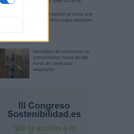
sobre los 'bous al carrer'
La salud mental ya causa una
de cada cinco bajas laborales
Normativa de ascensores en
comunidades: hasta 40.000
euros de coste para
adaptarlos