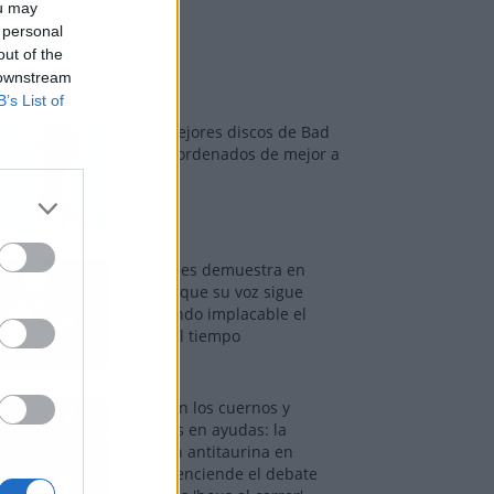
ou may
 personal
out of the
os más vistos
 downstream
B’s List of
Los 7 mejores discos de Bad
Bunny, ordenados de mejor a
peor
Tom Jones demuestra en
Madrid que su voz sigue
desafiando implacable el
paso del tiempo
Fuego en los cuernos y
millones en ayudas: la
rebelión antitaurina en
Alfafar enciende el debate