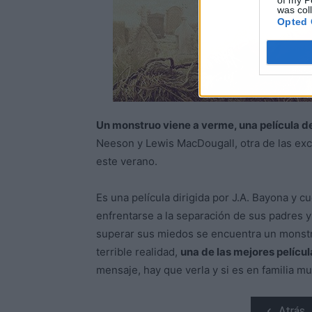
of my P
was col
Opted 
Un monstruo viene a verme, una película d
Neeson y Lewis MacDougall, otra de las exc
este verano.
Es una película dirigida por J.A. Bayona y c
enfrentarse a la separación de sus padres 
superar sus miedos se encuentra un monstru
terrible realidad,
una de las mejores películ
mensaje, hay que verla y si es en familia m
Atrás