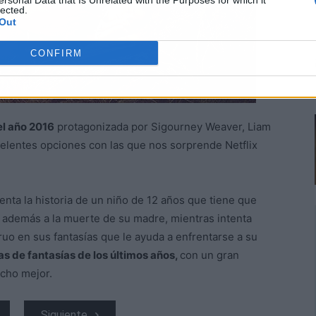
ersonal Data that Is Unrelated with the Purposes for which it
lected.
Out
CONFIRM
el año 2016
protagonizada por Sigourney Weaver, Liam
elentes opciones con las que nos sorprende Netflix
uenta la historia de un niño de 12 años que tiene que
y además a la muerte de su madre, mientras intenta
o en sus fantasías que le ayuda a enfrentarse a su
as de fantasías de los últimos años,
con un gran
ucho mejor.
Siguiente