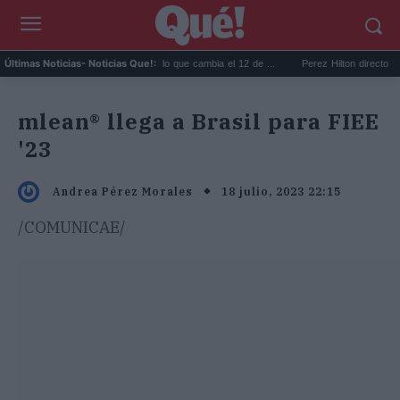
Reciclar cápsulas de café: lo que cambia el 12 de ...
Perez Hilton directo TikTok
Últimas Noticias
- Noticias Que!:
mlean® llega a Brasil para FIEE
'23
18 julio, 2023 22:15
Andrea Pérez Morales
/COMUNICAE/