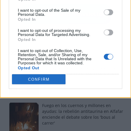
I want to opt-out of the Sale of my
Personal Data.
Opted In
I want to opt-out of processing my
Personal Data for Targeted Advertising.
Opted In
I want to opt-out of Collection, Use,
Los más vistos
Retention, Sale, and/or Sharing of my
Personal Data that Is Unrelated with the
Purposes for which it was collected.
Opted Out
Tom Jones demuestra en Madrid que su
voz sigue desafiando implacable el paso
CONFIRM
del tiempo
Fuego en los cuernos y millones en
ayudas: la rebelión antitaurina en Alfafar
enciende el debate sobre los 'bous al
carrer'