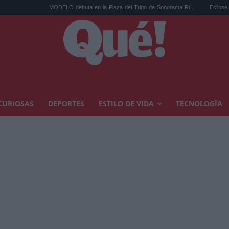
MODELO debuta en la Plaza del Trigo de Sonorama Ri...
Eclipse solar en Cariñen
CURIOSAS
DEPORTES
ESTILO DE VIDA
TECNOLOGÍA