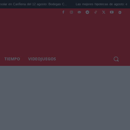
a del 12 agosto: Bodegas C...
Las mejores hipotecas de agosto: el TAE más compet.
TIEMPO
VIDEOJUEGOS