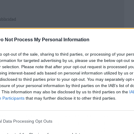
ublicidad
o Not Process My Personal Information
to opt-out of the sale, sharing to third parties, or processing of your per
formation for targeted advertising by us, please use the below opt-out s
r selection. Please note that after your opt-out request is processed y
eing interest-based ads based on personal information utilized by us or
disclosed to third parties prior to your opt-out. You may separately opt-
losure of your personal information by third parties on the IAB’s list of
. This information may also be disclosed by us to third parties on the
IA
Participants
that may further disclose it to other third parties.
crean reglamentos, como podrían ser el Plan
l Data Processing Opt Outs
Esta última concretamente es una ordenanza que
 de obras con requisitos para la tramitación de