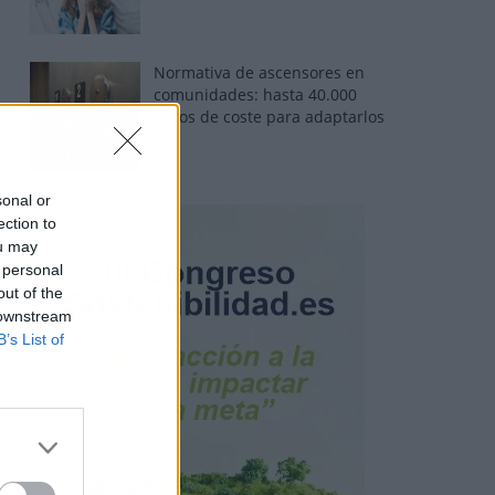
Normativa de ascensores en
comunidades: hasta 40.000
euros de coste para adaptarlos
sonal or
ection to
ou may
 personal
out of the
 downstream
B’s List of