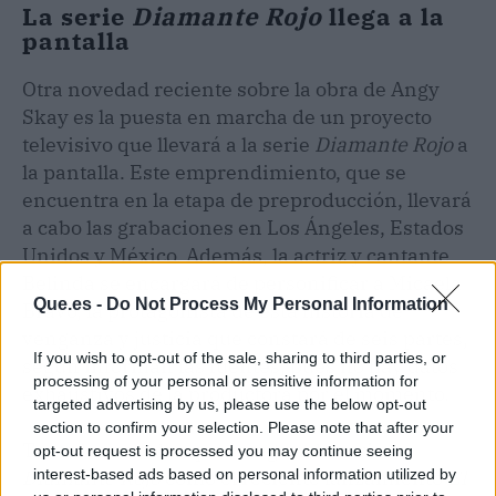
La serie
Diamante Rojo
llega a la
pantalla
Otra novedad reciente sobre la obra de Angy
Skay es la puesta en marcha de un proyecto
televisivo que llevará a la serie
Diamante Rojo
a
la pantalla. Este emprendimiento, que se
encuentra en la etapa de preproducción, llevará
a cabo las grabaciones en Los Ángeles, Estados
Unidos y México. Además, la actriz y cantante
Belinda se encargará de personificar a Micaela
Que.es -
Do Not Process My Personal Information
Bravo, la protagonista de esta historia de
venganza y justicia que constará de seis partes,
If you wish to opt-out of the sale, sharing to third parties, or
según informan las fuentes, pues no hay datos
processing of your personal or sensitive information for
exhaustivos de la productora por el momento.
targeted advertising by us, please use the below opt-out
section to confirm your selection. Please note that after your
Tanto las novelas que integran la serie
opt-out request is processed you may continue seeing
interest-based ads based on personal information utilized by
Diamante Rojo
como el reciente lanzamiento
El