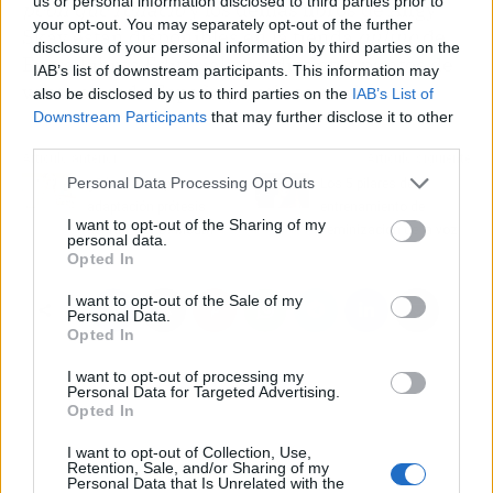
us or personal information disclosed to third parties prior to
peón que renació
y los demás libros de Angy
your opt-out. You may separately opt-out of the further
Skay están disponibles en la tienda
online
de
disclosure of your personal information by third parties on the
Entre Libros Editorial y en distintos puntos de
IAB’s list of downstream participants. This information may
venta en toda España y Latinoamérica.
also be disclosed by us to third parties on the
IAB’s List of
Downstream Participants
that may further disclose it to other
third parties.
Artículo anterior
Artículo siguiente
Personal Data Processing Opt Outs
¿Cómo es el proceso
Los 5 pilares del
adaptación prótesis
entrenamiento de
I want to opt-out of the Sharing of my
dental?, por Dr Mouth
Feminización de la voz
personal data.
Opted In
I want to opt-out of the Sale of my
Personal Data.
Opted In
I want to opt-out of processing my
Personal Data for Targeted Advertising.
Opted In
I want to opt-out of Collection, Use,
Retention, Sale, and/or Sharing of my
Personal Data that Is Unrelated with the