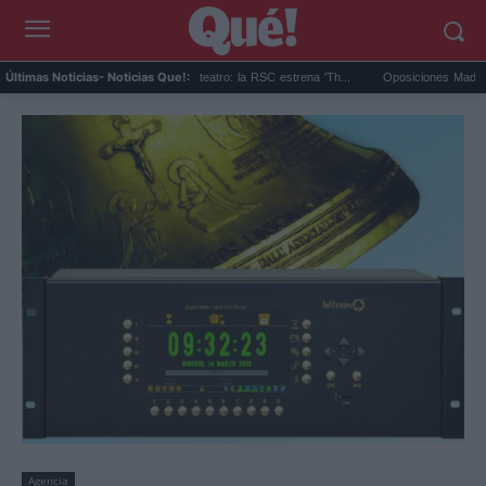
Game of Thrones obra de teatro: la RSC estrena 'Th...
Oposiciones Madrid agosto 
Últimas Noticias
- Noticias Que!:
Agencia