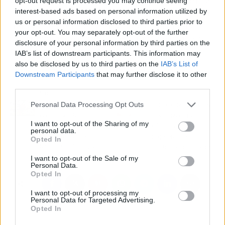
de las campanas que pueden encontrarse en la
opt-out request is processed you may continue seeing
interest-based ads based on personal information utilized by
historia. Para preservar la importancia que aún
us or personal information disclosed to third parties prior to
tienen, Belltron se ha enfocado en el diseño y
your opt-out. You may separately opt-out of the further
distribución de equipos de sonido de calidad,
disclosure of your personal information by third parties on the
que ayudan a que el sonido de la campana
IAB’s list of downstream participants. This information may
alcance a todo el mundo con facilidad.
also be disclosed by us to third parties on the
IAB’s List of
Downstream Participants
that may further disclose it to other
third parties.
Artículo anterior
Artículo siguiente
Personal Data Processing Opt Outs
Diversión garantizada
Cinco efectos adversos
con las pruebas de
inmediatos de no
I want to opt-out of the Sharing of my
Humor Amarillo en la
analizar las métricas
personal data.
finca Navalcarnero que
que generan los
Opted In
brinda Paradise Events
impactos en los medios
I want to opt-out of the Sale of my
Personal Data.
Opted In
I want to opt-out of processing my
Personal Data for Targeted Advertising.
Opted In