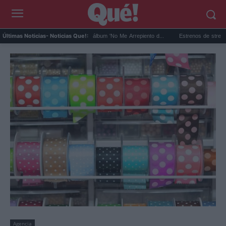
Karol G estrena su nuevo álbum 'No Me Arrepiento d...
Estrenos de streaming: La 
Últimas Noticias
- Noticias Que!:
Agencia