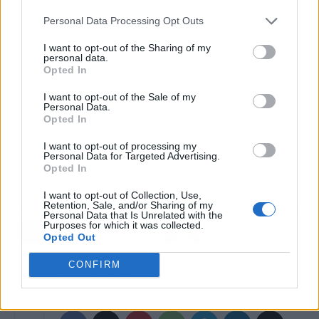
Personal Data Processing Opt Outs
I want to opt-out of the Sharing of my
personal data.
Opted In
I want to opt-out of the Sale of my
Personal Data.
Opted In
I want to opt-out of processing my
Personal Data for Targeted Advertising.
Opted In
I want to opt-out of Collection, Use,
Retention, Sale, and/or Sharing of my
Artículo anterior
Artículo siguiente
Personal Data that Is Unrelated with the
Purposes for which it was collected.
Contar con Luis Miguel
¿Cómo denunciar el
Opted Out
en las celebraciones
maltrato animal?
ahora no es difícil
CONFIRM
gracias a Guillermo Elías