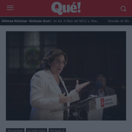
Kit Connor será Cíclope en los X-Men del MCU y Hea...
Rosalía en Buenos Aires:
Últimas Noticias
- Noticias Que!:
Actualidad
Lo más visto
Portada 3