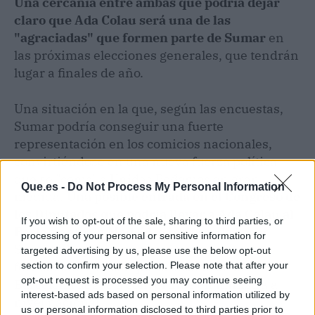
Una cercanía entre ambas que podría dejar
claro que Ada Colau será una de las
"agraciadas" que formen parte de Sumar
en
las próximas elecciones generales, que tendrán
lugar a finales de año.
Una situación en la que, según las encuestas,
Sumar podría conseguir una fuerte
representación en los comicios nacionales,
convirtiéndose en una nueva fuerza política
que se "coma" a Unidas Podemos en gran
Que.es -
Do Not Process My Personal Information
medida.
Una posible entrada en el Congreso de
los Diputados que podría llevar a Ada Colau al
If you wish to opt-out of the sale, sharing to third parties, or
Parlamento en Madrid,
e incluso, de llegar
processing of your personal or sensitive information for
Sumar a llegar a un acuerdo con otras
targeted advertising by us, please use the below opt-out
formaciones, hacer que la alcaldesa de
section to confirm your selection. Please note that after your
opt-out request is processed you may continue seeing
Barcelona llegue a convertirse en ministra a
interest-based ads based on personal information utilized by
nivel nacional.
us or personal information disclosed to third parties prior to