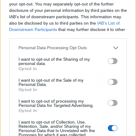
your opt-out. You may separately opt-out of the further
disclosure of your personal information by third parties on the
Artículo anterior
Artículo siguiente
IAB’s list of downstream participants. This information may
El Instituto Coordenadas
Ciudadanos "desaparece
also be disclosed by us to third parties on the
IAB’s List of
destaca que el fútbol
del mapa" y Podemos,
Downstream Participants
that may further disclose it to other
español es "el que
de Madrid
third parties.
menos
comportamientos
Personal Data Processing Opt Outs
racistas sufre entre las
grandes ligas europeas"
I want to opt-out of the Sharing of my
personal data.
Opted In
I want to opt-out of the Sale of my
Personal Data.
Opted In
I want to opt-out of processing my
Personal Data for Targeted Advertising.
Opted In
I want to opt-out of Collection, Use,
Retention, Sale, and/or Sharing of my
Personal Data that Is Unrelated with the
Purposes for which it was collected.