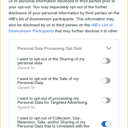
us or personal information disclosed to third parties prior to
y usar siempre un protector térmico si se va a
your opt-out. You may separately opt-out of the further
hacer uso de estas herramientas.
disclosure of your personal information by third parties on the
IAB’s list of downstream participants. This information may
Los complementos de moda
also be disclosed by us to third parties on the
IAB’s List of
Downstream Participants
that may further disclose it to other
third parties.
Ya sean gorras, sombreros o incluso la
sombrilla serán aliados de confianza durante
Personal Data Processing Opt Outs
esta época del año. No se puede olvidar que el
I want to opt-out of the Sharing of my
cuero cabelludo es una prolongación de la piel.
personal data.
Cuanto mayor se cubra esta zona, mayor será el
Opted In
beneficio para evitar que el Sol incida en la
I want to opt-out of the Sale of my
piel.
Personal Data.
Opted In
Sobre Pablo Bogado
I want to opt-out of processing my
Personal Data for Targeted Advertising.
Opted In
Pablo Bogado es un reconocido estilista-
colorista Wella, Embajador de System
I want to opt-out of Collection, Use,
Retention, Sale, and/or Sharing of my
Professional (línea de lujo de cuidado del
Personal Data that Is Unrelated with the