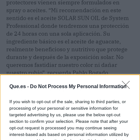
protectores vienen siempre formulados en
spray o aceites. “Mi recomendación en este
sentido es el aceite SOLAR SUN OIL de System
Professional donde tendremos una protección
de 24 horas con una sola aplicación. Su
ingrediente básico es el aceite de aguacate,
realmente beneficioso y nutritivo que protege
durante y después de la exposición solar. No
queremos fastidiar nuestro color ni dañar
nuestro rubio”, recuerda Pablo Bogado.
Que.es -
Do Not Process My Personal Information
Cuidar los secados y peinados
If you wish to opt-out of the sale, sharing to third parties, or
No es recomendable realizar peinados muy
processing of your personal or sensitive information for
tirantes ni tener el pelo húmedo mucho tiempo.
targeted advertising by us, please use the below opt-out
Aunque sea verano siempre es aconsejable
section to confirm your selection. Please note that after your
realizar secados con una temperatura baja del
opt-out request is processed you may continue seeing
interest-based ads based on personal information utilized by
secador. No abusar de las herramientas de calor