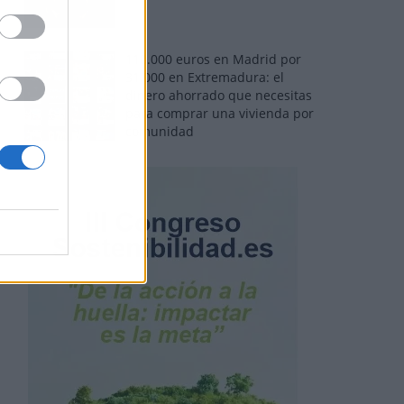
110.000 euros en Madrid por
31.000 en Extremadura: el
dinero ahorrado que necesitas
para comprar una vivienda por
comunidad