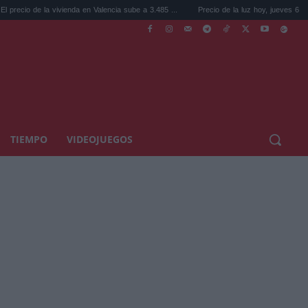
la vivienda en Valencia sube a 3.485 ...
Precio de la luz hoy, jueves 6 de agosto: la ho
TIEMPO
VIDEOJUEGOS