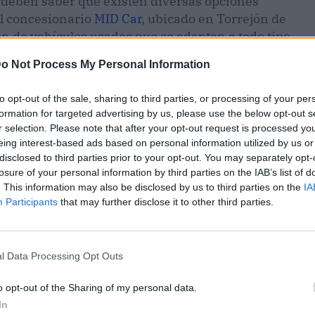
 deben saber que existen diversas opciones
el concesionario
MID Car
, ubicado en Torrejón de
ón de vehículos usados que se adaptan a todo tipo
o Not Process My Personal Information
hes de segunda mano
to opt-out of the sale, sharing to third parties, or processing of your per
formation for targeted advertising by us, please use the below opt-out s
ue hacen muchas personas. Estos vehículos son
r selection. Please note that after your opt-out request is processed y
e por otros propietarios antes de ser vendidos
eing interest-based ads based on personal information utilized by us or
ber algunas preocupaciones sobre la calidad y
disclosed to third parties prior to your opt-out. You may separately opt-
losure of your personal information by third parties on the IAB’s list of
, hay muchas ventajas que hacen que valgan la
. This information may also be disclosed by us to third parties on the
IA
Participants
that may further disclose it to other third parties.
l Data Processing Opt Outs
o opt-out of the Sharing of my personal data.
In