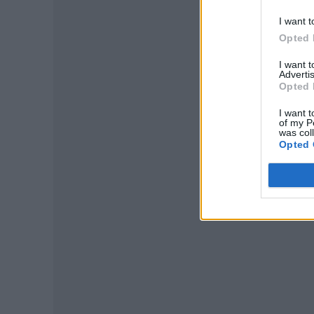
I want t
Opted 
I want 
Advertis
Opted 
I want t
P
of my P
was col
Opted 