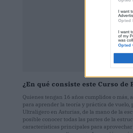
I want 
Advertis
Opted 
I want t
of my P
was col
Opted 
¿En qué consiste este Curso de P
Quienes tengan 16 años cumplidos o más, a
para aprender la teoría y práctica de vuelo,
Ultraligero en Asturias, de la mano de la esc
posible conocer todas las partes de la estru
características principales para aprovechar