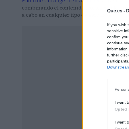
Piloto de Ultraligero en Asturias
, a través d
combinando el contenido teórico con la prác
Que.es -
D
a cabo en cualquier tipo de aeronave.
If you wish 
sensitive in
confirm you
continue se
information 
further disc
participants
Downstream 
Persona
I want t
Opted 
P
I want t
Opted 