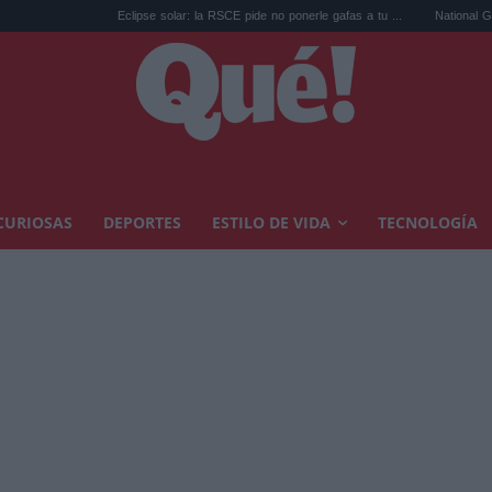
Eclipse solar: la RSCE pide no ponerle gafas a tu ...
National Geographic rec
CURIOSAS
DEPORTES
ESTILO DE VIDA
TECNOLOGÍA