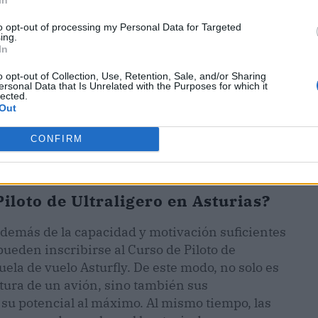
to opt-out of processing my Personal Data for Targeted
ing.
In
o opt-out of Collection, Use, Retention, Sale, and/or Sharing
ersonal Data that Is Unrelated with the Purposes for which it
lected.
Out
CONFIRM
iloto de Ultraligero en Asturias?
demás de la capacidad y motivación suficientes
 pueden inscribirse al Curso de Piloto de
uela de vuelo Asturfly. De este modo, no solo es
ctura de un avión, sino también sus
 su potencial al máximo. Al mismo tiempo, las