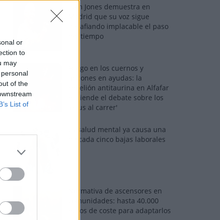
Tom Jones demuestra en
Madrid que su voz sigue
desafiando implacable el paso
del tiempo
sonal or
ection to
ou may
Fuego en los cuernos y
 personal
millones en ayudas: la
out of the
rebelión antitaurina en Alfafar
 downstream
enciende el debate sobre los
B’s List of
'bous al carrer'
La salud mental ya causa una
de cada cinco bajas laborales
Normativa de ascensores en
comunidades: hasta 40.000
euros de coste para adaptarlos