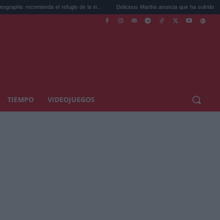
omienda el refugio de la in...
Delicious Martha anuncia que ha sufrido un aborto ...
TIEMPO
VIDEOJUEGOS