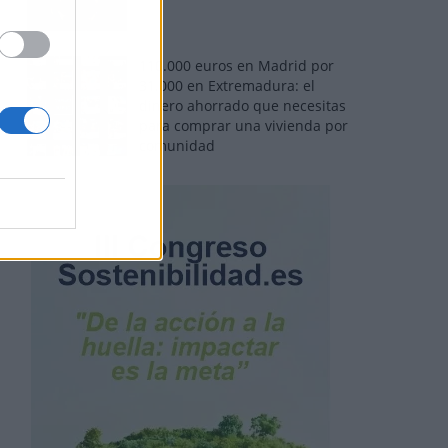
110.000 euros en Madrid por
31.000 en Extremadura: el
dinero ahorrado que necesitas
para comprar una vivienda por
comunidad