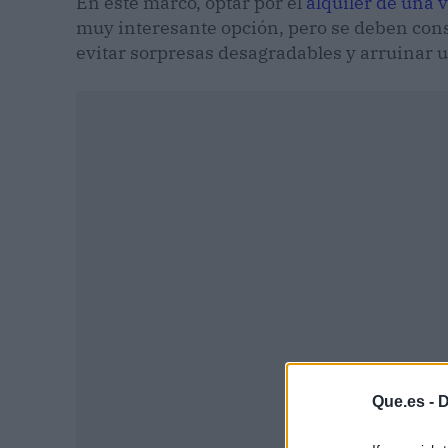
En este marco, optar por el
alquiler de una v
muy interesante opción, pero se deben cons
evitar sorpresas desagradables y arruinar 
P
Que.es -
D