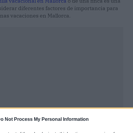
illa vacacional en Mallorca
o de una finca es una
iderar diferentes factores de importancia para
unas vacaciones en Mallorca.
ublicidad
o Not Process My Personal Information