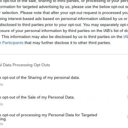
to opt-out of the sale, sharing to third parties, or processing of your per
formation for targeted advertising by us, please use the below opt-out s
r selection. Please note that after your opt-out request is processed y
eing interest-based ads based on personal information utilized by us or
disclosed to third parties prior to your opt-out. You may separately opt-
losure of your personal information by third parties on the IAB’s list of
. This information may also be disclosed by us to third parties on the
IA
Participants
that may further disclose it to other third parties.
l Data Processing Opt Outs
es opciones a la hora de encontrar el alojamiento
o opt-out of the Sharing of my personal data.
cia lejos del turismo de masas.
In
egir una finca o villa vacacional
o opt-out of the Sale of my Personal Data.
In
to opt-out of processing my Personal Data for Targeted
 alquiler en Mallorca implica tener en cuenta una
ing.
ndicado según las necesidades y el presupuesto
In