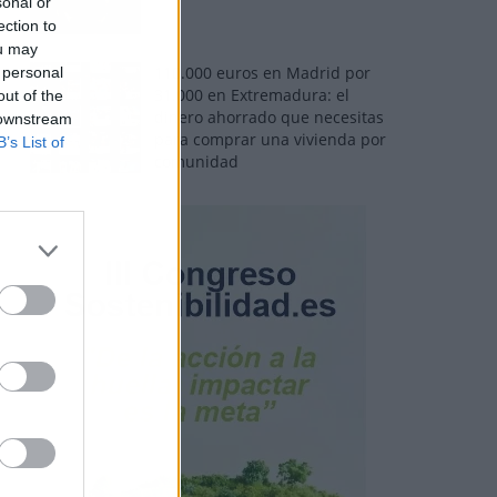
sonal or
ection to
ou may
110.000 euros en Madrid por
 personal
31.000 en Extremadura: el
out of the
dinero ahorrado que necesitas
 downstream
para comprar una vivienda por
B’s List of
comunidad