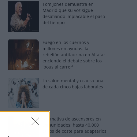
Tom Jones demuestra en
Madrid que su voz sigue
desafiando implacable el paso
del tiempo
Fuego en los cuernos y
millones en ayudas: la
rebelión antitaurina en Alfafar
enciende el debate sobre los
'bous al carrer'
La salud mental ya causa una
de cada cinco bajas laborales
Normativa de ascensores en
comunidades: hasta 40.000
euros de coste para adaptarlos