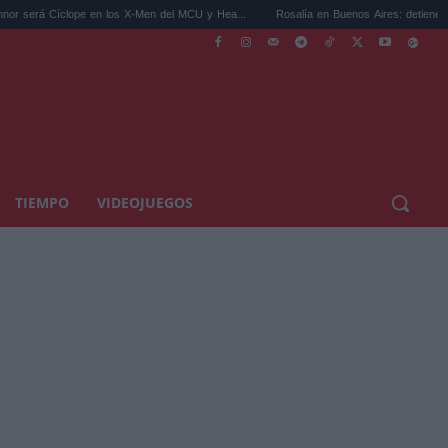
e en los X-Men del MCU y Hea...
Rosalía en Buenos Aires: detiene el tráfico y se s...
TIEMPO
VIDEOJUEGOS