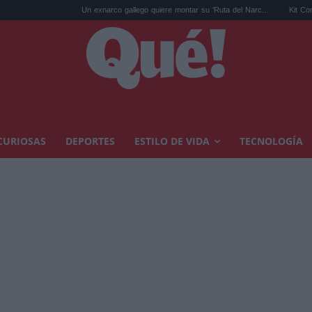
Un exnarco gallego quiere montar su 'Ruta del Narc...
Kit Connor será Cíclop
CURIOSAS
DEPORTES
ESTILO DE VIDA
TECNOLOGÍA