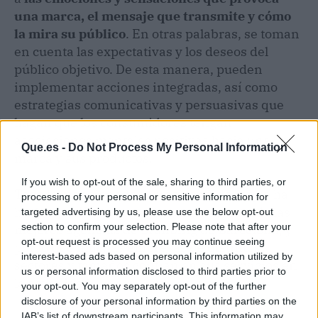
una marca, el mensaje que transmite y cómo
la mira su público
. En otras palabras, se toman
en cuenta las expectativas y los deseos del
público objetivo. De esta manera, pueden
implementar acciones integradas, así como
estrategias comunicativas y persuasivas que
hagan que los consumidores tengan
asociaciones mentales positivas hacia una
Que.es -
Do Not Process My Personal Information
marca y sus productos.
If you wish to opt-out of the sale, sharing to third parties, or
Todo lo mencionado es una parte de lo que ha
processing of your personal or sensitive information for
hecho que Yumpa sea ahora mismo una de las
targeted advertising by us, please use the below opt-out
section to confirm your selection. Please note that after your
mejores agencias de
branding
de Barcelona, y
opt-out request is processed you may continue seeing
por lo que muchas empresas de distintos
interest-based ads based on personal information utilized by
sectores y tamaños confían en sus servicios en
us or personal information disclosed to third parties prior to
la actualidad.
your opt-out. You may separately opt-out of the further
disclosure of your personal information by third parties on the
IAB’s list of downstream participants. This information may