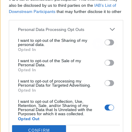
Artículo anterior
Artículo siguiente
also be disclosed by us to third parties on the
IAB’s List of
Servicio de cerrajería
Últimas plazas para el
Downstream Participants
that may further disclose it to other
rápido y eficaz con
bootcamp 'Part Time' de
third parties.
Cerrajeross.es
Reboot Academy
Personal Data Processing Opt Outs
I want to opt-out of the Sharing of my
personal data.
Opted In
I want to opt-out of the Sale of my
Personal Data.
Opted In
I want to opt-out of processing my
Personal Data for Targeted Advertising.
Opted In
I want to opt-out of Collection, Use,
Retention, Sale, and/or Sharing of my
Personal Data that Is Unrelated with the
Purposes for which it was collected.
Opted Out
CONFIRM