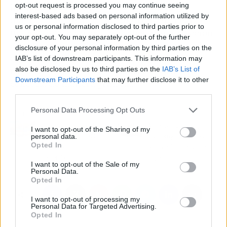
opt-out request is processed you may continue seeing
inclina por acudir a expertos y recibir un
interest-based ads based on personal information utilized by
diagnóstico preciso para determinar si existe
us or personal information disclosed to third parties prior to
un problema capilar. Para solicitar información
your opt-out. You may separately opt-out of the further
acerca del procedimiento, las personas pueden
disclosure of your personal information by third parties on the
comunicarse con un asesor especialista de la
IAB’s list of downstream participants. This information may
also be disclosed by us to third parties on the
IAB’s List of
clínica capilar MC360 y realizar su primera
Downstream Participants
that may further disclose it to other
consulta de manera gratuita.
third parties.
Personal Data Processing Opt Outs
Artículo anterior
Artículo siguiente
La sal marina eco de
American Language
I want to opt-out of the Sharing of my
personal data.
Bras del Port es 100 %
Academy, exámenes
Opted In
natural y 100 %
para verificar el B1 de
sostenible
inglés
I want to opt-out of the Sale of my
Personal Data.
Opted In
I want to opt-out of processing my
Personal Data for Targeted Advertising.
Opted In