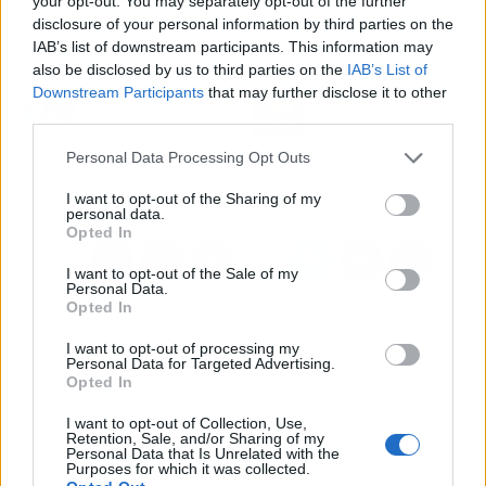
your opt-out. You may separately opt-out of the further
2023.
disclosure of your personal information by third parties on the
IAB’s list of downstream participants. This information may
also be disclosed by us to third parties on the
IAB’s List of
Artículo anterior
Artículo siguiente
Downstream Participants
that may further disclose it to other
Art&Wine permite salir de
Instaticket, página de
third parties.
la rutina a través de sus
venta de entradas
Personal Data Processing Opt Outs
eventos de arte y vino en
Barcelona y Madrid
I want to opt-out of the Sharing of my
personal data.
Opted In
I want to opt-out of the Sale of my
Personal Data.
Opted In
I want to opt-out of processing my
Personal Data for Targeted Advertising.
Opted In
I want to opt-out of Collection, Use,
Retention, Sale, and/or Sharing of my
Personal Data that Is Unrelated with the
Purposes for which it was collected.