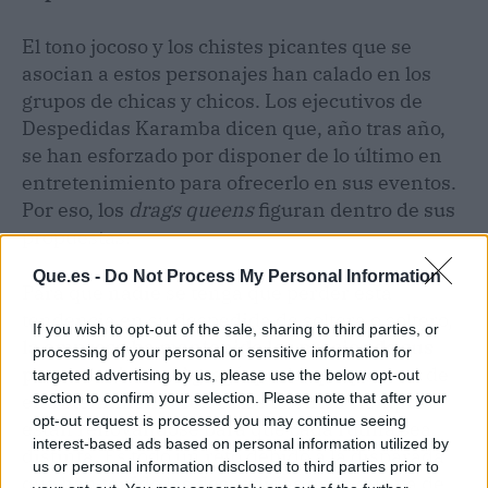
El tono jocoso y los chistes picantes que se
asocian a estos personajes han calado en los
grupos de chicas y chicos. Los ejecutivos de
Despedidas Karamba dicen que, año tras año,
se han esforzado por disponer de lo último en
entretenimiento para ofrecerlo en sus eventos.
Por eso, los
drags queens
figuran dentro de sus
propuestas.
Que.es -
Do Not Process My Personal Information
Para que nadie se tenga que perder esta
tendencia en su despedida de soltera o soltero,
If you wish to opt-out of the sale, sharing to third parties, or
la empresa ha mantenido los precios de sus
processing of your personal or sensitive information for
presentaciones
. Agregó que las propuestas de
targeted advertising by us, please use the below opt-out
section to confirm your selection. Please note that after your
entretenimiento con estos talentos siempre
opt-out request is processed you may continue seeing
están renovándose para que cada rutina sea
interest-based ads based on personal information utilized by
distinta. Es todo un reto debido a la disparada
us or personal information disclosed to third parties prior to
que han tenido las despedidas en lo que va de