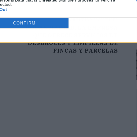
ersonal Data that Is Unrelated with the Purposes for which it
lected.
Out
ARTÍCULO SIGUIENTE
CONFIRM
E
PODAS MADRID, LA EMPRESA
QUE OFRECE SERVICIOS DE
DESBROCES Y LIMPIEZAS DE
FINCAS Y PARCELAS