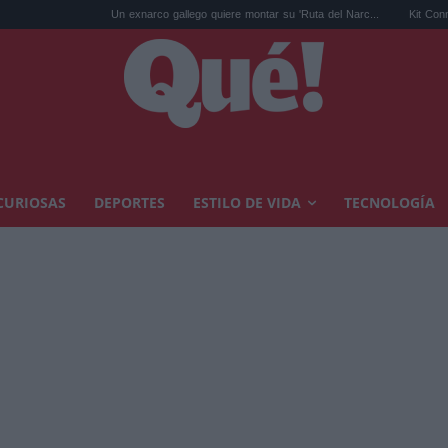
Un exnarco gallego quiere montar su 'Ruta del Narc...
Kit Connor será Cí
CURIOSAS
DEPORTES
ESTILO DE VIDA
TECNOLOGÍA