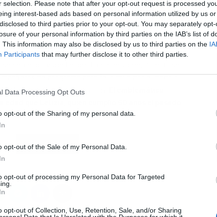
r selection. Please note that after your opt-out request is processed y
eing interest-based ads based on personal information utilized by us or
disclosed to third parties prior to your opt-out. You may separately opt-
L
losure of your personal information by third parties on the IAB’s list of
a por el 50º aniversario de Informe Semanal (TVE), que
. This information may also be disclosed by us to third parties on the
IA
 Teatro Real de Madrid. En un momento determinado, se
Participants
that may further disclose it to other third parties.
se con el príncipe Felipe. En dicho video, la reina se
mpañeras de programa para felicitarla por el trabajo
te 30 segundo de intervención.
El emblemático
l Data Processing Opt Outs
a edad que Letizia, quien cumplió 50 años el pasado
o opt-out of the Sharing of my personal data.
e dijo la reina.
In
Siguiente
o opt-out of the Sale of my Personal Data.
In
to opt-out of processing my Personal Data for Targeted
ing.
In
o opt-out of Collection, Use, Retention, Sale, and/or Sharing