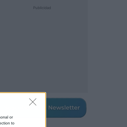
Publicidad
sonal or
ection to