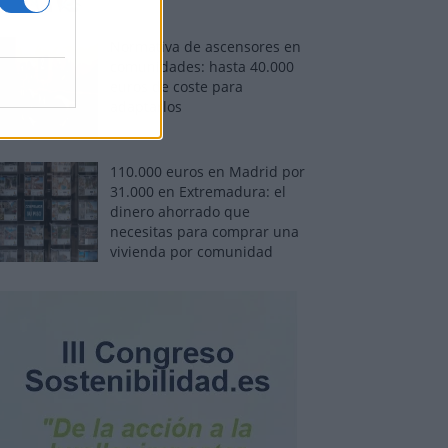
Normativa de ascensores en
comunidades: hasta 40.000
euros de coste para
adaptarlos
110.000 euros en Madrid por
31.000 en Extremadura: el
dinero ahorrado que
necesitas para comprar una
vivienda por comunidad