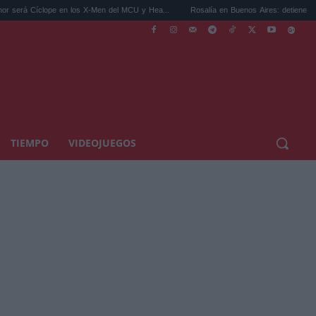
clope en los X-Men del MCU y Hea...
Rosalía en Buenos Aires: detiene el tráfico y se
TIEMPO
VIDEOJUEGOS