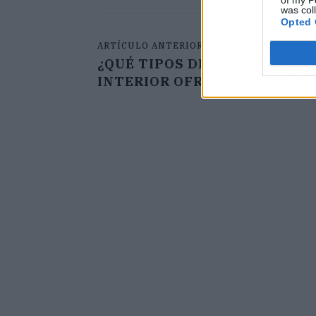
of my P
was col
Opted 
ARTÍCULO ANTERIOR
¿QUÉ TIPOS DE ESCALERAS D
INTERIOR OFRECE ENESCA?