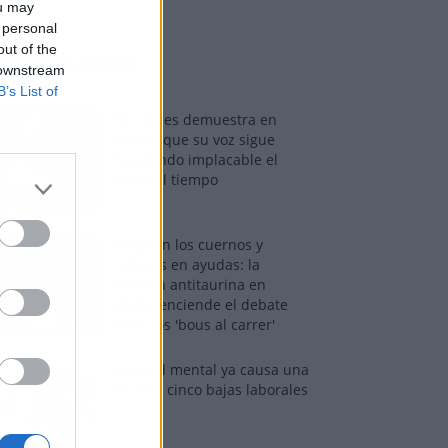
ou may
 personal
out of the
os más vistos
 downstream
B’s List of
Tom Jones demuestra en
Madrid que su voz sigue
desafiando implacable el
paso del tiempo
Fuego en los cuernos y
millones en ayudas: la
rebelión antitaurina en
Alfafar enciende el debate
sobre los 'bous al carrer'
La salud mental ya causa una
de cada cinco bajas laborales