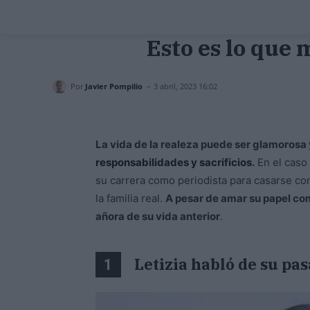
Esto es lo que 
-
Por
Javier Pompilio
3 abril, 2023 16:02
La vida de la realeza puede ser glamorosa 
responsabilidades y sacrificios
.
En el caso 
su carrera como periodista para casarse co
la familia real.
A pesar de amar su papel com
añora de su vida anterior
.
Letizia habló de su pa
1