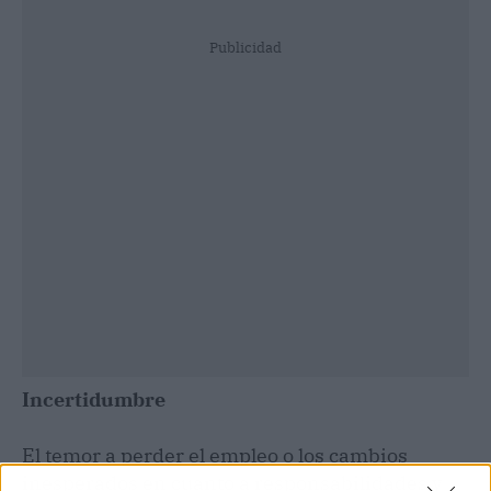
Publicidad
Incertidumbre
El temor a perder el empleo o los cambios
inesperados en cuanto a responsabilidades y