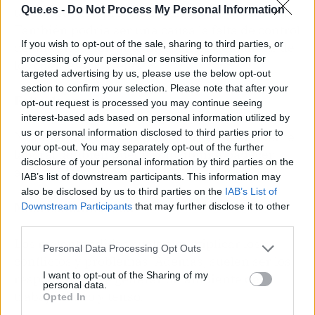
Que.es -
Do Not Process My Personal Information
tareas pueden provocar ansiedad y depresión.
También podría ser una causa la falta de control
If you wish to opt-out of the sale, sharing to third parties, or
de una situación ante incesantes demandas de
processing of your personal or sensitive information for
los clientes o los jefes.
targeted advertising by us, please use the below opt-out
section to confirm your selection. Please note that after your
Falta de apoyo
opt-out request is processed you may continue seeing
interest-based ads based on personal information utilized by
us or personal information disclosed to third parties prior to
No tener una red de apoyo o un buen ambiente
your opt-out. You may separately opt-out of the further
laboral también puede contribuir a padecer
disclosure of your personal information by third parties on the
ansiedad y depresión.
IAB’s list of downstream participants. This information may
also be disclosed by us to third parties on the
IAB’s List of
Mala comunicación
Downstream Participants
that may further disclose it to other
third parties.
Los malentendidos suelen multiplicar los
Personal Data Processing Opt Outs
conflictos y problemas. Además, suelen ser los
I want to opt-out of the Sharing of my
responsables de generar un ambiente de
personal data.
trabajo tóxico y tenso.
Opted In