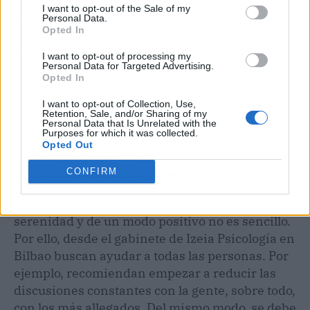
I want to opt-out of the Sale of my
Frustración
Personal Data.
Opted In
Un salario que no vaya acorde a las demandas y
I want to opt-out of processing my
Personal Data for Targeted Advertising.
responsabilidades exigidas también afectará al
Opted In
ánimo y a la motivación. Por tanto, podría dar
lugar a síntomas relacionados con la ansiedad y
I want to opt-out of Collection, Use,
Retention, Sale, and/or Sharing of my
la depresión.
Personal Data that Is Unrelated with the
Purposes for which it was collected.
Opted Out
Aprender a gestionar las
relaciones laborales
CONFIRM
Manejar las situaciones anteriores con
serenidad y de un modo positivo no es sencillo.
Por ello, desde el gabinete de Izeia Psicología en
Bilbao buscan ayudar a todas las personas. Por
ejemplo, recomiendan empezar a reducir las
discusiones constantes con la gente, sobre todo,
con los más allegados. Del mismo modo, se debe