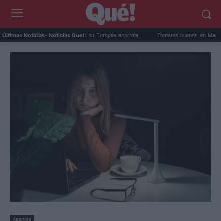
 TikTok a la UE: la Unión Europea acorrala...
Tomates buenos en Madrid: el mayorista
Últimas Noticias
- Noticias Que!:
Agencia