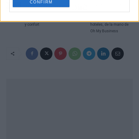
CONFIRM
Nuevo hub de Fundación
Servicios de auditoría y
ONCE. Un espacio con
asesoría gastronómica
accesibilidad, flexibilidad
para restaurantes y
y confort
hoteles, de la mano de
Oh My Business