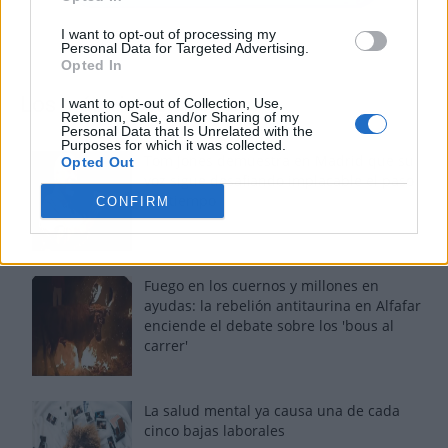
I want to opt-out of processing my
Personal Data for Targeted Advertising.
Opted In
Los más vistos
I want to opt-out of Collection, Use,
Retention, Sale, and/or Sharing of my
Personal Data that Is Unrelated with the
Purposes for which it was collected.
Tom Jones demuestra en Madrid que su
Opted Out
voz sigue desafiando implacable el paso
del tiempo
CONFIRM
Fuego en los cuernos y millones en
ayudas: la rebelión antitaurina en Alfafar
enciende el debate sobre los 'bous al
carrer'
La salud mental ya causa una de cada
cinco bajas laborales