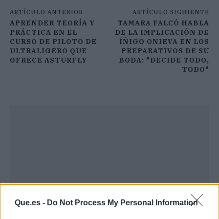
ARTÍCULO ANTERIOR
ARTÍCULO SIGUIENTE
APRENDER TEORÍA Y
TAMARA FALCÓ HABLA
PRÁCTICA EN EL
DE LA IMPLICACIÓN DE
CURSO DE PILOTO DE
ÍÑIGO ONIEVA EN LOS
ULTRALIGERO QUE
PREPARATIVOS DE SU
OFRECE ASTURFLY
BODA: "DECIDE TODO,
TODO"
Que.es -
Do Not Process My Personal Information