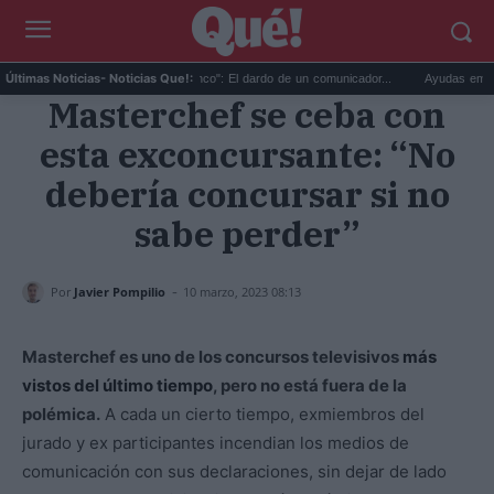
u...
"He pensado en Franco": El dardo de un comunicador...
Ayudas empleo jóv
Últimas Noticias
- Noticias Que!:
Masterchef se ceba con
esta exconcursante: “No
debería concursar si no
sabe perder”
-
Por
Javier Pompilio
10 marzo, 2023 08:13
Masterchef es uno de los concursos televisivos
más
vistos del último tiempo
, pero no está fuera de la
polémica.
A cada un cierto tiempo, exmiembros del
jurado y ex participantes incendian los medios de
comunicación con sus declaraciones, sin dejar de lado