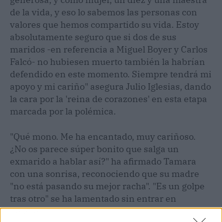
de la vida, y eso lo sabemos las personas con
valores que hemos compartido su vida. Estoy
absolutamente seguro que si dos de sus
maridos -en referencia a Miguel Boyer y Carlos
Falcó- no hubiesen muerto también la habrían
defendido en este momento. Siempre tendrá mi
apoyo y mi cariño" asegura Julio Iglesias, dando
la cara por la 'reina de corazones' en esta etapa
marcada por la polémica.
"Qué mono. Me ha encantado, muy cariñoso.
¿No os parece súper bonito que salga un
exmarido a hablar así?" ha afirmado Tamara
con una sonrisa, reconociendo que su madre
"no está pasando su mejor racha". "Es un golpe
tras otro" se ha lamentado sin entrar en
detalles.