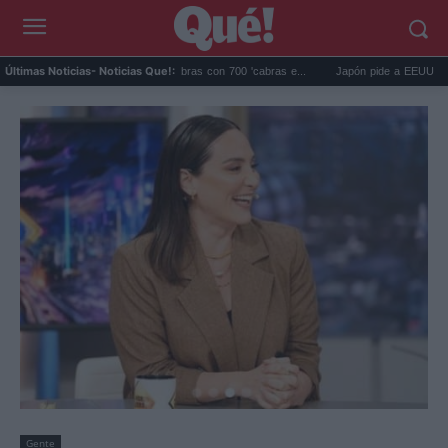
alápagos eliminó 140.000 cabras con 700 'cabras e...
Japón pide a EEUU que deje d
Últimas Noticias
- Noticias Que!:
Gente