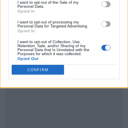
I want to opt-out of the Sale of my
Personal Data.
Opted In
Artículo anterior
Artículo siguiente
La polémica entre Ibai y
Los secretos de Nuria
I want to opt-out of processing my
TheGrefg que hace
Roca y la profesión
Personal Data for Targeted Advertising.
estallar a la comunidad
frustrada de Juan del
Opted In
streamer
Val
I want to opt-out of Collection, Use,
Retention, Sale, and/or Sharing of my
Personal Data that Is Unrelated with the
Purposes for which it was collected.
Opted Out
CONFIRM