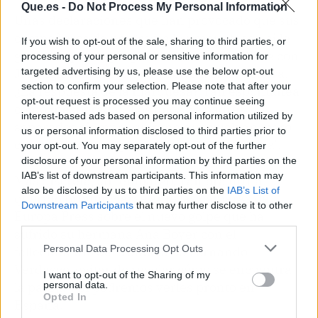
Que.es -
Do Not Process My Personal Information
Unas declaraciones que han provocado que sus
compañeros de programa le preguntasen si le
If you wish to opt-out of the sale, sharing to third parties, or
gustaría que su progenitora se reconciliase con
processing of your personal or sensitive information for
Julio Iglesias ahora que vuelve a estar soltera.
targeted advertising by us, please use the below opt-out
section to confirm your selection. Please note that after your
¿La respuesta de la marquesa? Tan espontánea
opt-out request is processed you may continue seeing
como inesperada: "Los hijos de padres
interest-based ads based on personal information utilized by
separados siempre quieren que vuelvan, pero
us or personal information disclosed to third parties prior to
con él se nos complicaría, tiene una familia".
your opt-out. You may separately opt-out of the further
disclosure of your personal information by third parties on the
IAB’s list of downstream participants. This information may
Más discreta, sin embargo, Tamara no ha
also be disclosed by us to third parties on the
IAB’s List of
querido pronunciarse ante las cámaras de
Downstream Participants
that may further disclose it to other
Europa Press sobre el nuevo golpe que ha
third parties.
sufrido su hermana Ana Boyer con el
Personal Data Processing Opt Outs
fallecimiento de la abuela de Fernando
Verdasco, evitando revelar cómo se encuentra
I want to opt-out of the Sharing of my
la pareja y si podremos verles pronto en
personal data.
Opted In
España.