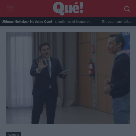
Perez Hilton directo TikTok: quién es el bloguero ...
El truco matemático para ganar 
Últimas Noticias
- Noticias Que!:
Agencia