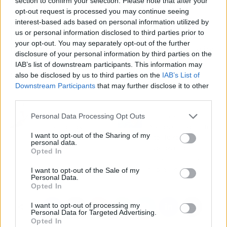
section to confirm your selection. Please note that after your
su comunicación en el ámbito académico,
opt-out request is processed you may continue seeing
interest-based ads based on personal information utilized by
profesional o incluso interpersonal. Además,
us or personal information disclosed to third parties prior to
gracias a la variedad de sus invitados y
your opt-out. You may separately opt-out of the further
temáticas a dialogar, cada uno de estos usuarios
disclosure of your personal information by third parties on the
puede encontrar los recursos que mejor
IAB’s list of downstream participants. This information may
encajan en sus inquietudes y necesidades.
also be disclosed by us to third parties on the
IAB’s List of
Downstream Participants
that may further disclose it to other
third parties.
Artículo anterior
Artículo siguiente
Personal Data Processing Opt Outs
Fitel Network, el servicio
Ganadores de los
de fibra fijo móvil
Premios Cruceroadicto,
I want to opt-out of the Sharing of my
innovador en Lloret de
estos fueron los
personal data.
Mar
favoritos de los
Opted In
cruceristas de habla
I want to opt-out of the Sale of my
hispana en 2022
Personal Data.
Opted In
I want to opt-out of processing my
Personal Data for Targeted Advertising.
Opted In