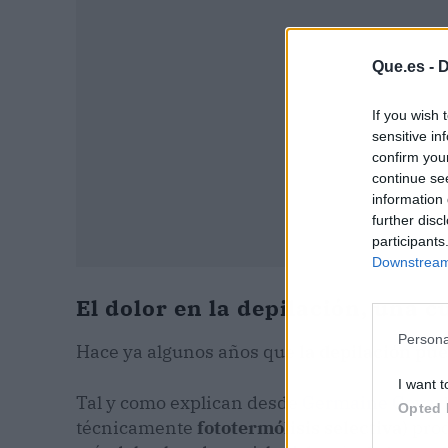
Que.es -
D
If you wish 
sensitive in
confirm you
continue se
information 
further disc
participants
Downstream 
El dolor en la depilación, una c
Persona
Hace ya algunos años que
la depilación pue
I want t
Tal y como explican desde
Germaine Goya
,
Opted 
técnicamente
fototermólisis selectiva
) pro