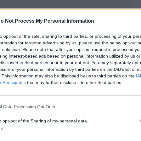
o Not Process My Personal Information
to opt-out of the sale, sharing to third parties, or processing of your per
formation for targeted advertising by us, please use the below opt-out s
r selection. Please note that after your opt-out request is processed y
eing interest-based ads based on personal information utilized by us or
disclosed to third parties prior to your opt-out. You may separately opt-
losure of your personal information by third parties on the IAB’s list of
. This information may also be disclosed by us to third parties on the
IA
Participants
that may further disclose it to other third parties.
uestión del pasado
l Data Processing Opt Outs
de ser más suave y placentera que dolorosa.
o opt-out of the Sharing of my personal data.
 la tecnología convencional (denominada
In
ducía
disparos a alta temperatura
para llegar a la