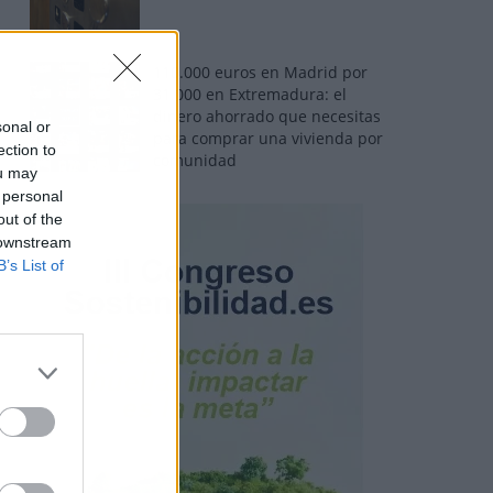
110.000 euros en Madrid por
31.000 en Extremadura: el
dinero ahorrado que necesitas
sonal or
para comprar una vivienda por
ection to
comunidad
ou may
 personal
out of the
 downstream
B’s List of