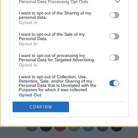
Personal Data Processing Opt Outs
La comodidad, el estilo y el coste asequible de
I want to opt-out of the Sharing of my
personal data.
cada uno de sus productos han convertido a
Opted In
Azarey en una de las marcas preferidas de cada
I want to opt-out of the Sale of my
vez más mujeres que quieren lucir su mejor
Personal Data.
versión no solo en los grandes eventos de su
Opted In
vida, sino también en su día a día.
I want to opt-out of processing my
Personal Data for Targeted Advertising.
Opted In
Artículo anterior
Artículo siguiente
I want to opt-out of Collection, Use,
Reunificación.es habla
Mejorar la comunicación
Retention, Sale, and/or Sharing of my
sobre la reunificación de
interna de la empresa
Personal Data that Is Unrelated with the
Purposes for which it was collected.
deudas con ASNEF
con los cursos de
Opted Out
oratoria de Fernando
Miralles
CONFIRM