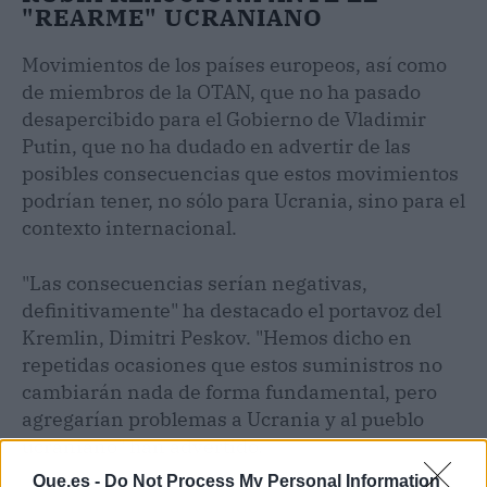
"REARME" UCRANIANO
Movimientos de los países europeos, así como
de miembros de la OTAN, que no ha pasado
desapercibido para el Gobierno de Vladimir
Putin, que no ha dudado en advertir de las
posibles consecuencias que estos movimientos
podrían tener, no sólo para Ucrania, sino para el
contexto internacional.
"Las consecuencias serían negativas,
definitivamente" ha destacado el portavoz del
Kremlin, Dimitri Peskov. "Hemos dicho en
repetidas ocasiones que estos suministros no
cambiarán nada de forma fundamental, pero
agregarían problemas a Ucrania y al pueblo
ucraniano" han advertido.
Que.es -
Do Not Process My Personal Information