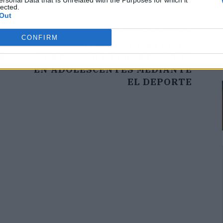
ersonal Data that Is Unrelated with the Purposes for which it
lected.
Out
ARTÍCULO SIGUIENTE
CONFIRM
ITW SPORT AYUDA A
A
GESTIONAR LA FRUSTRACIÓN
A
EN ADOLESCENTES MEDIANTE
EL DEPORTE