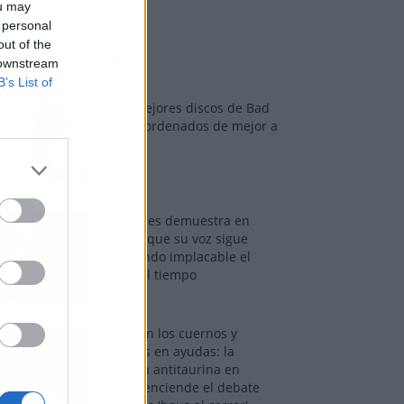
ou may
 personal
out of the
os más vistos
 downstream
B’s List of
Los 7 mejores discos de Bad
Bunny, ordenados de mejor a
peor
Tom Jones demuestra en
Madrid que su voz sigue
desafiando implacable el
paso del tiempo
Fuego en los cuernos y
millones en ayudas: la
rebelión antitaurina en
Alfafar enciende el debate