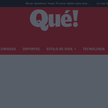
Becas opositores: hasta 75 euros diarios para prep...
La ruta de los castillo
CURIOSAS
DEPORTES
ESTILO DE VIDA
TECNOLOGÍA