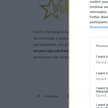
confirm you
continue se
information 
further disc
participants
Downstream 
Dentro del amplio catálogo de Lidl, uno de 
de chocolate y almendras. Se trata del pref
participantes, con un nivel de confianza de
Persona
en una caja con 6 unidades y cuesta 1,99 e
I want t
productos más destacados de la firma.
Opted 
Atrás
I want t
Opted 
I want 
Advertis
Opted 
Compartir
I want t