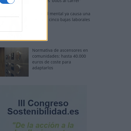
sobre los 'bous al carrer'
La salud mental ya causa una
de cada cinco bajas laborales
Normativa de ascensores en
comunidades: hasta 40.000
euros de coste para
adaptarlos