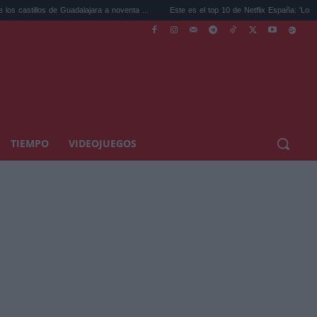
s de Guadalajara a noventa ...
Este es el top 10 de Netflix España: 'Los creyente...
TIEMPO
VIDEOJUEGOS