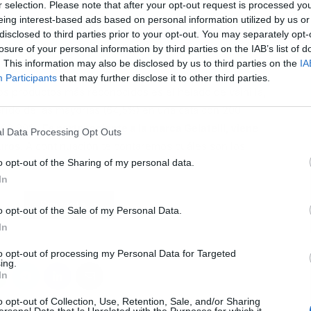
r selection. Please note that after your opt-out request is processed y
eing interest-based ads based on personal information utilized by us or
disclosed to third parties prior to your opt-out. You may separately opt-
L
losure of your personal information by third parties on the IAB’s list of
. This information may also be disclosed by us to third parties on the
IA
Participants
that may further disclose it to other third parties.
los productos más reconocidos es el helado de vainilla,
erido de las mayorías (64,5%) en una cata con 200
l 99,99%.
Es perteneciente a la marca Gelatelli, viene
l Data Processing Opt Outs
uros
. A continuación te contaremos cuáles son los
o opt-out of the Sharing of my personal data.
In
Siguiente
o opt-out of the Sale of my Personal Data.
In
to opt-out of processing my Personal Data for Targeted
ing.
In
o opt-out of Collection, Use, Retention, Sale, and/or Sharing