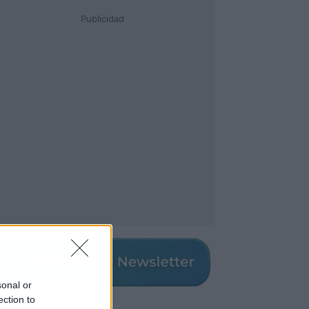
Publicidad
sonal or
ection to