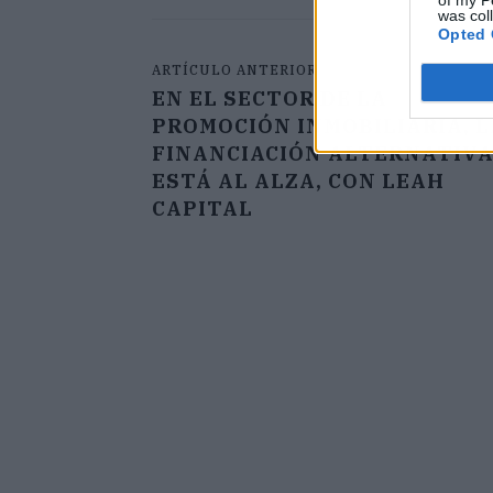
of my P
was col
Opted 
ARTÍCULO ANTERIOR
EN EL SECTOR DE LA
PROMOCIÓN INMOBILIARIA, L
FINANCIACIÓN ALTERNATIV
ESTÁ AL ALZA, CON LEAH
CAPITAL