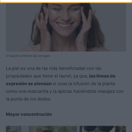
El laurel combate las arrugas
La piel es una de las más beneficiadas con las
propiedades que tiene el laurel, ya que
, las líneas de
expresión se atenúan
si usas la infusión de la planta
como una mascarilla y la aplicas haciéndote masajes con
la punta de los dedos.
Mayor concentración