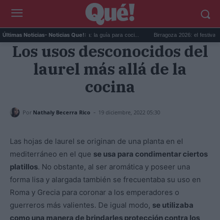
ional de la Cerveza: la guía para coci...
Birragoza 2026: el festival de cerveza artesa
Últimas Noticias
- Noticias Que!:
Los usos desconocidos del
laurel más allá de la
cocina
-
Por
Nathaly Becerra Rico
19 diciembre, 2022 05:30
Las hojas de laurel se originan de una planta en el
mediterráneo en el que
se usa para condimentar ciertos
platillos
. No obstante, al ser aromática y poseer una
forma lisa y alargada también se frecuentaba su uso en
Roma y Grecia para coronar a los emperadores o
guerreros más valientes. De igual modo,
se utilizaba
como una manera de brindarles protección contra los