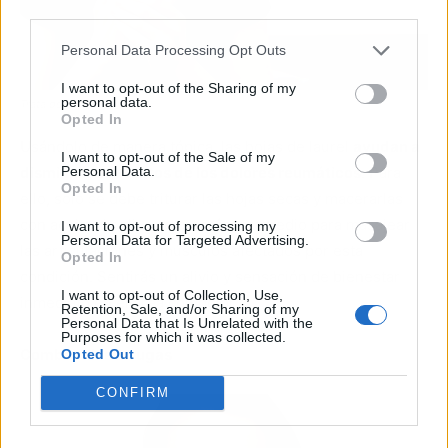
third parties.
Personal Data Processing Opt Outs
I want to opt-out of the Sharing of my
personal data.
Trata dolores reumáticos
Opted In
Usándolo de manera tópica, las hojas de laurel
ayudan a
I want to opt-out of the Sale of my
Personal Data.
disminuir los efectos de los dolores reumáticos
. Para
Opted In
ello, solo se debe triturar las hojas secas y macerarlas
con aceite de oliva se creará un remedio para masajear
I want to opt-out of processing my
Personal Data for Targeted Advertising.
las articulaciones y músculos afectados por esta
Opted In
condición. Sentirás un alivio y sensación de bienestar
I want to opt-out of Collection, Use,
inmediato en el área con dolor.
Retention, Sale, and/or Sharing of my
Personal Data that Is Unrelated with the
Purposes for which it was collected.
Combate las arrugas
Opted Out
CONFIRM