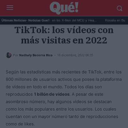
Kit Connor será Cíclope en los X-Men del MCU y Hea...
Rosalía en Buenos Aires
Últimas Noticias
- Noticias Que!:
TikTok: los vídeos con
más visitas en 2022
-
Por
Nathaly Becerra Rico
16 diciembre, 2022 06:35
Según las estadísticas más recientes de TikTok, entre los
800 millones de usuarios activos que posee la plataforma
de vídeos en todo el mundo. Todos los días son
reproducidos
1 billón de vídeos
. A pesar de este
asombroso número, hay algunos videos se destacan
como los más populares entre los usuarios. Los cuales
cuentan con un mayor número tanto de reproducciones
como de likes.