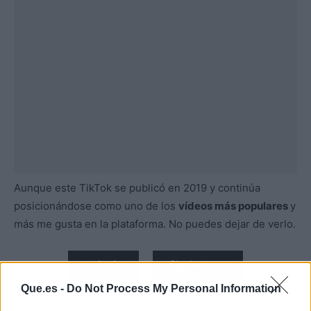
Aunque este TikTok se publicó en 2019 y continúa
posicionándose como uno de los
vídeos más populares
y
más me gusta en la plataforma. No puedes dejar de verlo.
Atrás
Siguiente
Que.es -
Do Not Process My Personal Information