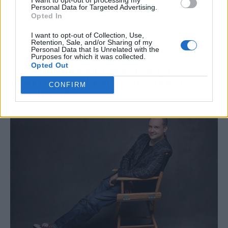
temporada de El club de la medianoche"
Personal Data for Targeted Advertising.
Opted In
Todo lo que debes saber sobre la celulitis (y
I want to opt-out of Collection, Use,
cómo evitarla)
Retention, Sale, and/or Sharing of my
Personal Data that Is Unrelated with the
Purposes for which it was collected.
Opted Out
Mike Flanagan revela lo que
ocurriría en la serie de haber
CONFIRM
continuado