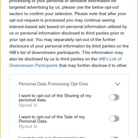
processing of your personal or sensitive information for
El director principal Mike Flanagan, empezó a
targeted advertising by us, please use the below opt-out
explorar otros medios para poder llegar a más
section to confirm your selection. Please note that after your
audiencia, es así como
firma un contrato de
opt-out request is processed you may continue seeing
exclusividad con su competencia Amazon
interest-based ads based on personal information utilized by
Prime Video
, no se sabe exactamente los
us or personal information disclosed to third parties prior to
términos del contrato, si era para otra serie o
your opt-out. You may separately opt-out of the further
disclosure of your personal information by third parties on the
película.
IAB’s list of downstream participants. This information may
also be disclosed by us to third parties on the
IAB’s List of
Lo cierto es que a
Netflix no le agrado está idea
Downstream Participants
that may further disclose it to other
y decidió no renovar el contrato
para iniciar
third parties.
con el rodaje de la segunda temporada de El
Personal Data Processing Opt Outs
club de la medianoche, esto desconcertó a
muchos fanáticos y su director no tardó en
I want to opt-out of the Sharing of my
personal data.
expresar sus pensamientos.
Opted In
I want to opt-out of the Sale of my
Por medio de su blog personal Mike público
Personal Data.
"Estoy muy decepcionado de que Netflix no
Opted In
haya querido continuar con una segunda
I want to opt-out of processing my