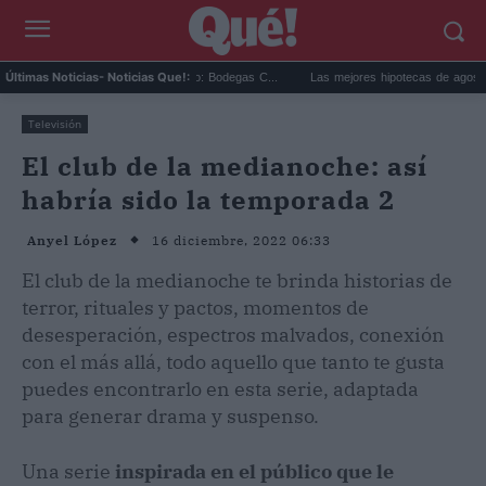
 del 12 agosto: Bodegas C...
Las mejores hipotecas de agosto: el TAE más compet..
Últimas Noticias
- Noticias Que!:
Televisión
El club de la medianoche: así
habría sido la temporada 2
16 diciembre, 2022 06:33
Anyel López
El club de la medianoche te brinda historias de
terror, rituales y pactos, momentos de
desesperación, espectros malvados, conexión
con el más allá, todo aquello que tanto te gusta
puedes encontrarlo en esta serie, adaptada
para generar drama y suspenso.
Una serie
inspirada en el público que le