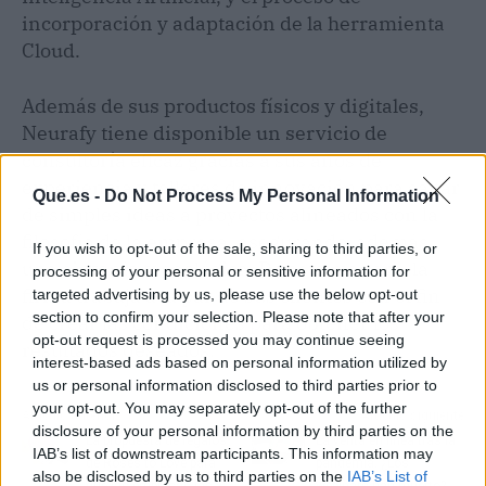
incorporación y adaptación de la herramienta
Cloud.
Además de sus productos físicos y digitales,
Neurafy tiene disponible un servicio de
consultoría eficaz gracias a sus años de
experiencia y talleres de innovación para saltar
Que.es -
Do Not Process My Personal Information
de simples ideas a proyectos alineados con la
filosofía de la empresa, asegurando, además,
If you wish to opt-out of the sale, sharing to third parties, or
una sintonía tecnológica. De esta manera, la
processing of your personal or sensitive information for
firma trabaja a la par de sus clientes con el fin
targeted advertising by us, please use the below opt-out
section to confirm your selection. Please note that after your
de crear las condiciones para obtener los
opt-out request is processed you may continue seeing
resultados deseados.
interest-based ads based on personal information utilized by
us or personal information disclosed to third parties prior to
your opt-out. You may separately opt-out of the further
Artículo anterior
Artículo siguiente
disclosure of your personal information by third parties on the
La propuesta de regalos
La venta en línea tras la
IAB’s list of downstream participants. This information may
de Roses to Love para
pandemia. ¿Los
also be disclosed by us to third parties on the
IAB’s List of
que las empresas las
webinars han muerto?