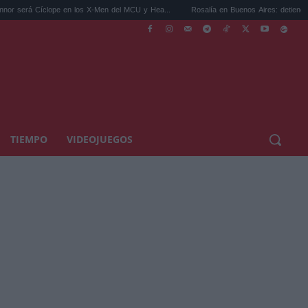
clope en los X-Men del MCU y Hea...
Rosalía en Buenos Aires: detiene el tráfico y se
TIEMPO
VIDEOJUEGOS