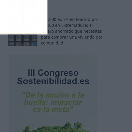
110.000 euros en Madrid por
31.000 en Extremadura: el
dinero ahorrado que necesitas
para comprar una vivienda por
comunidad