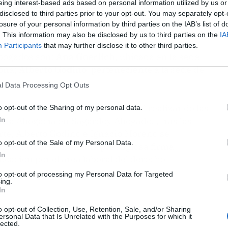
eing interest-based ads based on personal information utilized by us or
tado siempre a alcanzar la excelencia en el
disclosed to third parties prior to your opt-out. You may separately opt-
promiso con el despacho y todos los que lo
losure of your personal information by third parties on the IAB’s list of
l crecimiento de Sagardoy Abogados”.
. This information may also be disclosed by us to third parties on the
IA
Participants
that may further disclose it to other third parties.
bogados son:
Ana Goerlich
, ubicada en la sede
lona;
Alberto Godino
, perteneciente a la sede de
.
l Data Processing Opt Outs
omenzaron su carrera profesional realizando las
o opt-out of the Sharing of my personal data.
 a la Abogacía en Sagardoy Abogados, tras las
In
arte, Alberto Godino e Ignacio Moreno se
o opt-out of the Sale of my Personal Data.
ado su carrera en una prestigiosa firma
In
cación por el área laboral del derecho.
to opt-out of processing my Personal Data for Targeted
ing.
In
o opt-out of Collection, Use, Retention, Sale, and/or Sharing
ersonal Data that Is Unrelated with the Purposes for which it
lected.