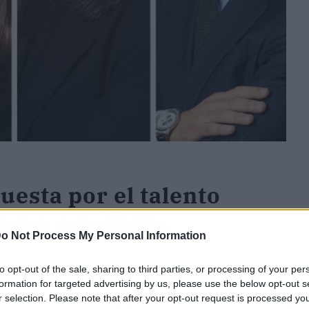
esta por el talento
evos asociados
o Not Process My Personal Information
to opt-out of the sale, sharing to third parties, or processing of your per
ogados y Socios de Sagardoy Abogados decidió
formation for targeted advertising by us, please use the below opt-out s
 jóvenes profesionales de la firma, valorando
r selection. Please note that after your opt-out request is processed y