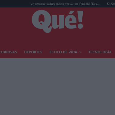
Un exnarco gallego quiere montar su 'Ruta del Narc...
Kit Connor será Cí
CURIOSAS
DEPORTES
ESTILO DE VIDA
TECNOLOGÍA