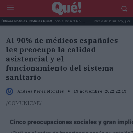
cio de la vivienda en Valencia sube a 3.485 ...
Precio de la luz hoy, jueves 6 de agosto
Últimas Noticias
- Noticias Que!:
Al 90% de médicos españoles
les preocupa la calidad
asistencial y el
funcionamiento del sistema
sanitario
15 noviembre, 2022 22:15
Andrea Pérez Morales
/COMUNICAE/