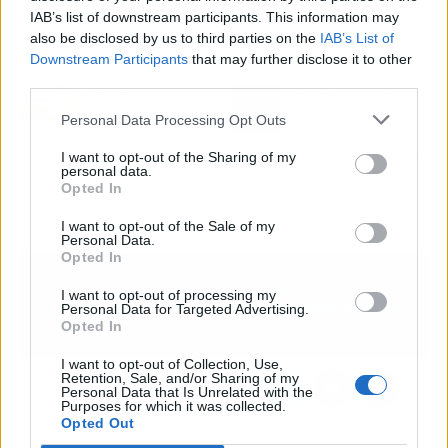
IAB’s list of downstream participants. This information may
also be disclosed by us to third parties on the
IAB’s List of
Downstream Participants
that may further disclose it to other
Artículo anterior
Artículo siguiente
third parties.
Humanizar la
Moon Surgical anuncia
digitalización, la clave
el nombramiento de
Personal Data Processing Opt Outs
del Insurance Revolution
Mark Toland como
I want to opt-out of the Sharing of my
2022
miembro independiente
personal data.
del consejo de
Opted In
administración
I want to opt-out of the Sale of my
Personal Data.
Opted In
I want to opt-out of processing my
Personal Data for Targeted Advertising.
Opted In
I want to opt-out of Collection, Use,
Retention, Sale, and/or Sharing of my
Personal Data that Is Unrelated with the
Purposes for which it was collected.
Opted Out