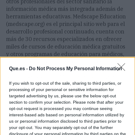
otros profesionales del sector sanitario la
información médica más integrada además de
herramientas educativas. Medscape Education
(medscape.org) es el principal sitio web para el
desarrollo profesional continuado, cuenta con
más de 30 recursos especializados en ofrecer
miles de cursos de educación médica gratuitos
y otros programas de educación para médicos,
personal de enfermería y otros profesionales
sanitarios. Medscape y Medscape Education
Que.es -
Do Not Process My Personal Information
forman parte de WebMD Health Corp., una
compañía de Internet Brands.
If you wish to opt-out of the sale, sharing to third parties, or
processing of your personal or sensitive information for
targeted advertising by us, please use the below opt-out
section to confirm your selection. Please note that after your
opt-out request is processed you may continue seeing
interest-based ads based on personal information utilized by
us or personal information disclosed to third parties prior to
your opt-out. You may separately opt-out of the further
Fuente
Comunicae
disclosure of your personal information by third parties on the