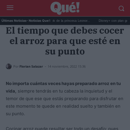
El impactante cambio de look de la princesa Leonor...
Disney+ con plan gratuito: la
Últimas Noticias
- Noticias Que!:
El tiempo que debes cocer
el arroz para que esté en
su punto
-
Por
Florian Salazar
14 noviembre, 2022 15:36
No importa cuántas veces hayas preparado arroz en tu
vida,
siempre tendrás en tu cabeza la inquietud y el
temor de que ese que estás preparando para disfrutar en
este momento te quede en realidad suelto y también en
su punto.
Cocinar arroz puede resultar ser todo un desafío; pues