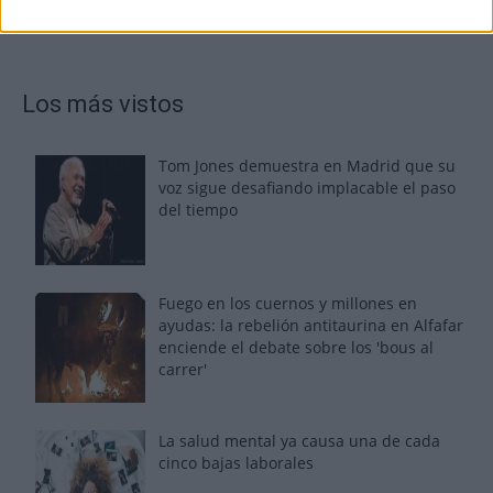
Los más vistos
Tom Jones demuestra en Madrid que su
voz sigue desafiando implacable el paso
del tiempo
Fuego en los cuernos y millones en
ayudas: la rebelión antitaurina en Alfafar
enciende el debate sobre los 'bous al
carrer'
La salud mental ya causa una de cada
cinco bajas laborales