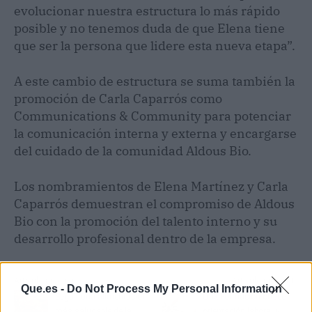
evolucionar nuestra estructura lo más rápido
posible y no tenemos duda de que Elena tiene
que ser la persona que lidere esta nueva etapa”.
A este cambio de estructura se suma también la
promoción de Carla Caparrós como
Communications & Community para potenciar
la comunicación interna y externa y encargarse
del cuidado de la comunidad Aldous Bio.
Los nombramientos de Elena Martínez y Carla
Caparrós demuestran el compromiso de Aldous
Bio con la promoción del talento interno y su
desarrollo profesional dentro de la empresa.
Artículo anterior
Artículo siguiente
Que.es -
Do Not Process My Personal Information
Seguir una alimentación
Link Formación ofrece
más saludable de la
orientación laboral y