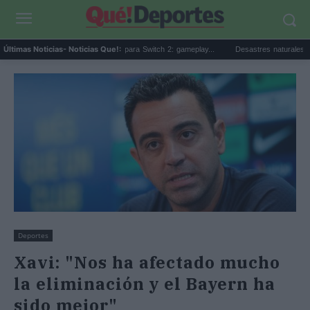
Beta sorpresa de Minecraft para Switch 2: gameplay...
Desastres naturales: qué son, 
Últimas Noticias
- Noticias Que!:
Deportes
Xavi: "Nos ha afectado mucho
la eliminación y el Bayern ha
sido mejor"