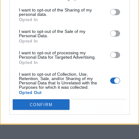
I want to opt-out of the Sharing of my
personal data.
Opted In
I want to opt-out of the Sale of my
Personal Data.
Opted In
I want to opt-out of processing my
Personal Data for Targeted Advertising.
Opted In
Artículo anterior
Artículo siguiente
I want to opt-out of Collection, Use,
Simeone: "Es un golpe
Oblak: "Estoy muy
Retention, Sale, and/or Sharing of my
duro, no lo
decepcionado, es un
Personal Data that Is Unrelated with the
Purposes for which it was collected.
esperábamos"
resultado muy duro"
Opted Out
CONFIRM