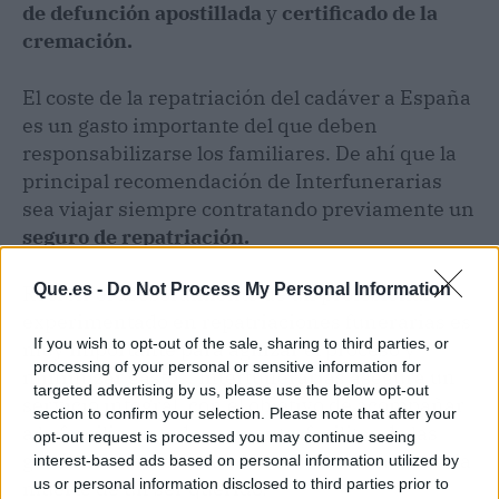
de defunción apostillada
y
certificado de la
cremación.
El coste de la repatriación del cadáver a España
es un gasto importante del que deben
responsabilizarse los familiares. De ahí que la
principal recomendación de Interfunerarias
sea viajar siempre contratando previamente un
seguro de repatriación.
Que.es -
Do Not Process My Personal Information
Recibir el asesoramiento de un profesional
experimentado en repatriaciones funerarias es
If you wish to opt-out of the sale, sharing to third parties, or
muy importante para agilizar el proceso y
processing of your personal or sensitive information for
minimizar gastos. Interfunerarias asegura un
targeted advertising by us, please use the below opt-out
servicio integral, con el objetivo de acompañar
section to confirm your selection. Please note that after your
a la familia en todo momento, facilitando las
opt-out request is processed you may continue seeing
gestiones en unos momentos tan duros como la
interest-based ads based on personal information utilized by
us or personal information disclosed to third parties prior to
muerte de un ser querido.