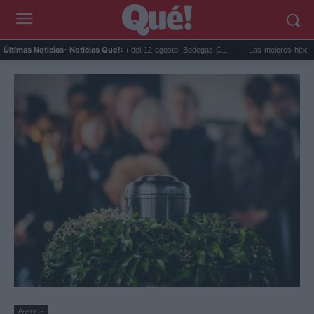
Eclipse solar en Cariñena del 12 agosto: Bodegas C...
Las mejores hipotecas de 
Últimas Noticias
- Noticias Que!:
Agencia