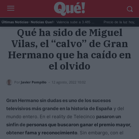
El precio de la vivienda en Valencia sube a 3.485 ...
Precio de la luz hoy, jueves 6
Últimas Noticias
- Noticias Que!:
Qué ha sido de Miguel
Vilas, el “calvo” de Gran
Hermano que ha caído en
el olvido
-
Por
Javier Pompilio
12 agosto, 2022 10:02
Gran Hermano sin dudas es uno de los sucesos
televisivos más grande en la historia de España
y del
mundo entero. En el reality de Telecinco
pasaron un
sinfín de
personas que buscaron ganar el premio mayor
,
obtener
fama y reconocimiento
. Sin embargo, con el