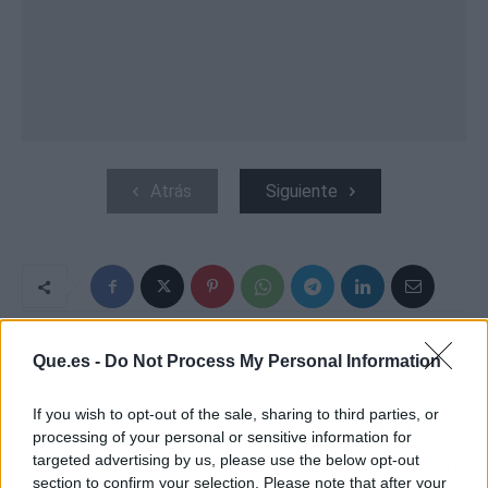
Atrás
Siguiente
Que.es -
Do Not Process My Personal Information
ARTÍCULO ANTERIOR
ARTÍCULO SIGUIENTE
ALQUILAR UN
VEHÍCULOS
TRASTERO ES LA
ELÉCTRICOS, UN
If you wish to opt-out of the sale, sharing to third parties, or
ALTERNATIVA A
INSTRUMENTO
processing of your personal or sensitive information for
LIBERAR ESPACIO EN
IMPRESCINDIBLE EN
targeted advertising by us, please use the below opt-out
CASA PARA EL
LA TRANSICIÓN
section to confirm your selection. Please note that after your