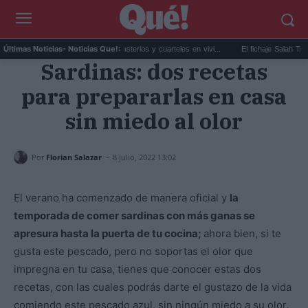
.
Navarra convertirá monasterios y cuarteles en vivi...
El fichaje Salah Trabzonspo
Últimas Noticias
- Noticias Que!:
Sardinas: dos recetas
para prepararlas en casa
sin miedo al olor
-
Por
Florian Salazar
8 julio, 2022 13:02
El verano ha comenzado de manera oficial y
la
temporada de comer sardinas con más ganas se
apresura hasta la puerta de tu cocina;
ahora bien, si te
gusta este pescado, pero no soportas el olor que
impregna en tu casa, tienes que conocer estas dos
recetas, con las cuales podrás darte el gustazo de la vida
comiendo este pescado azul, sin ningún miedo a su olor.