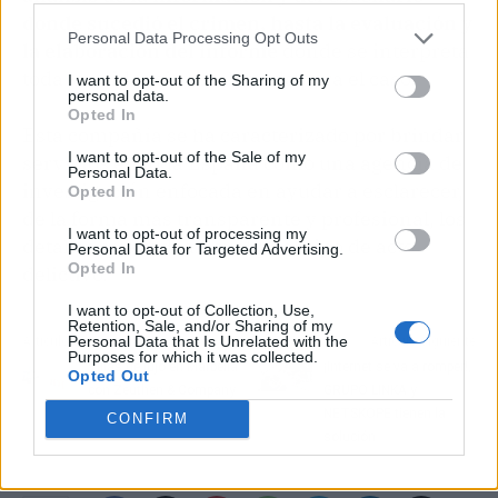
donde sucedió el crimen, hasta la evaluación y
Personal Data Processing Opt Outs
la elaboración del informe
donde se interpreta
toda la evidencia recolectada para el caso.
I want to opt-out of the Sharing of my
personal data.
Opted In
Esta compañía se ha caracterizado por brindar
I want to opt-out of the Sale of my
servicios en toda España como una agencia de
Personal Data.
investigación enfocada en ayudar a esclarecer,
Opted In
de la forma más transparente y profesional, los
I want to opt-out of processing my
detalles que rodean cualquier tipo de acto
Personal Data for Targeted Advertising.
Opted In
delictivo.
I want to opt-out of Collection, Use,
Retention, Sale, and/or Sharing of my
Personal Data that Is Unrelated with the
Artículo anterior
Artículo siguiente
Purposes for which it was collected.
Villas de lujo en Marbella
¡Internet se va a romper!,
Opted Out
con Zeuthen & Company
GRUPO LINKA y
NETSKOPE tienen la
CONFIRM
solución