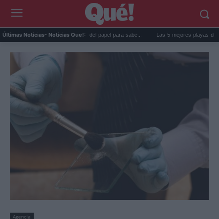
 goma de la nevera: el truco del papel para sabe...
Las 5 mejores playas de Formente
Últimas Noticias
- Noticias Que!:
Agencia