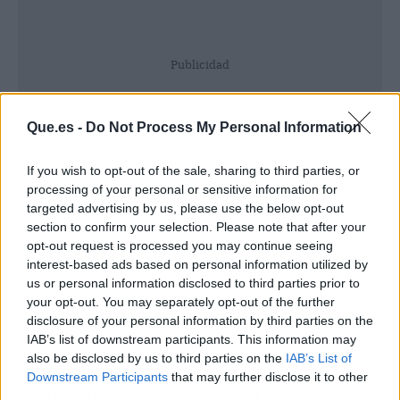
Publicidad
Que.es -
Do Not Process My Personal Information
If you wish to opt-out of the sale, sharing to third parties, or
processing of your personal or sensitive information for
targeted advertising by us, please use the below opt-out
section to confirm your selection. Please note that after your
opt-out request is processed you may continue seeing
interest-based ads based on personal information utilized by
us or personal information disclosed to third parties prior to
your opt-out. You may separately opt-out of the further
disclosure of your personal information by third parties on the
IAB’s list of downstream participants. This information may
El servicio de estos profesionales se lleva a cabo
also be disclosed by us to third parties on the
IAB’s List of
en tres pasos fundamentales que van desde el
Downstream Participants
that may further disclose it to other
análisis de la información y del escenario
third parties.