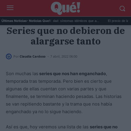
..
Calor extremo y ansiedad: síntomas idénticos que a...
El precio de la vivien
Últimas Noticias
- Noticias Que!:
Series que no debieron de
alargarse tanto
-
Por
Claudia Cardoso
7 abril, 2022 06:00
Son muchas las
series que nos han enganchado
,
temporada tras temporada. Pero bien es cierto que
algunas de ellas cuentan con varias partes y que
finalmente, se terminan haciendo pesadas. Las historias
se van repitiendo bastante y la trama que nos había
enganchado ya no lo sigue haciendo.
Así es que, hoy veremos una lista de las
series que no