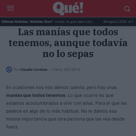
Día Internacional de la Cerveza: la guía para coci...
Birragoza 2026: el festival d
Últimas Noticias
- Noticias Que!:
Las manías que todos
tenemos, aunque todavía
no lo sepas
-
Por
Claudia Cardoso
7 abril, 2022 06:10
En ocasiones nos nos damos cuenta, pero hay unas
manías que todos tenemos
. Lo que ocurre es que
estamos acostumbrados a vivir con ellas. Para el que las
padece es algo de lo más habitual. No le damos esa
misma importancia que otra persona que las vea desde
fuera.