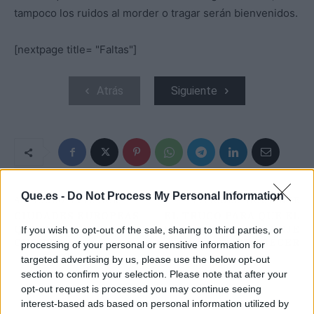
tampoco los ruidos al morder o tragar serán bienvenidos.
[nextpage title= "Faltas"]
Atrás
Siguiente
Que.es -
Do Not Process My Personal Information
ARTÍCULO ANTERIOR
ARTÍCULO SIGUIENTE
CIUDADES EUROPEAS
EL TRUCO PARA QUE EL
QUE PARECEN DE
VELLO CORPORAL DEJE
If you wish to opt-out of the sale, sharing to third parties, or
CUENTO
DE CRECER
processing of your personal or sensitive information for
targeted advertising by us, please use the below opt-out
section to confirm your selection. Please note that after your
opt-out request is processed you may continue seeing
interest-based ads based on personal information utilized by