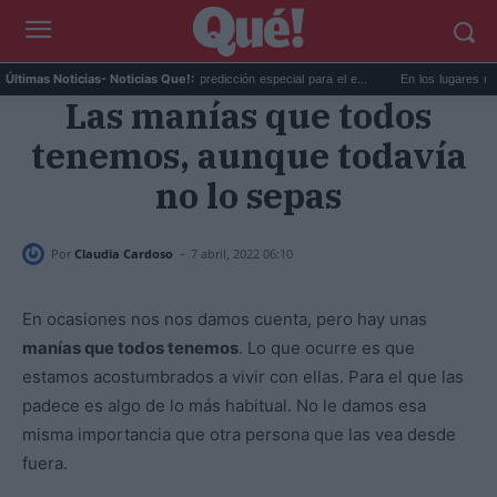
La AEMET prepara una predicción especial para el e...
En los lugares más misterios
Últimas Noticias
- Noticias Que!:
Las manías que todos
tenemos, aunque todavía
no lo sepas
-
Por
Claudia Cardoso
7 abril, 2022 06:10
En ocasiones nos nos damos cuenta, pero hay unas
manías que todos tenemos
. Lo que ocurre es que
estamos acostumbrados a vivir con ellas. Para el que las
padece es algo de lo más habitual. No le damos esa
misma importancia que otra persona que las vea desde
fuera.