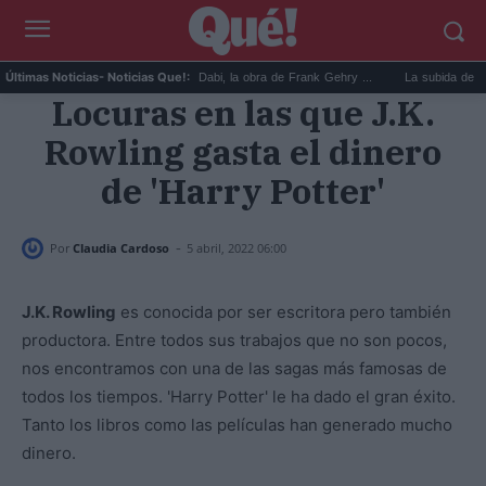
El Guggenheim de Abu Dabi, la obra de Frank Gehry ...
La subida de precios d
Últimas Noticias
- Noticias Que!:
Locuras en las que J.K.
Rowling gasta el dinero
de 'Harry Potter'
-
Por
Claudia Cardoso
5 abril, 2022 06:00
J.K. Rowling
es conocida por ser escritora pero también
productora. Entre todos sus trabajos que no son pocos,
nos encontramos con una de las sagas más famosas de
todos los tiempos. 'Harry Potter' le ha dado el gran éxito.
Tanto los libros como las películas han generado mucho
dinero.