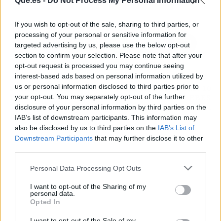
Atrás
Siguiente
Que.es -
Do Not Process My Personal Information
If you wish to opt-out of the sale, sharing to third parties, or
processing of your personal or sensitive information for
targeted advertising by us, please use the below opt-out
section to confirm your selection. Please note that after your
opt-out request is processed you may continue seeing
interest-based ads based on personal information utilized by
ARTÍCULO ANTERIOR
ARTÍCULO SIGUIENTE
us or personal information disclosed to third parties prior to
SHANGHAI MAMA: UN
PAREJAS SWINGERS: 10
your opt-out. You may separately opt-out of the further
VIAJE A LA CHINA MÁS
REGLAS DE NO DEBES
TRADICIONAL EN ESTA
OLVIDAR
disclosure of your personal information by third parties on the
PRIMAVERA
IAB’s list of downstream participants. This information may
also be disclosed by us to third parties on the
IAB’s List of
Downstream Participants
that may further disclose it to other
third parties.
Personal Data Processing Opt Outs
I want to opt-out of the Sharing of my
personal data.
Opted In
I want to opt-out of the Sale of my