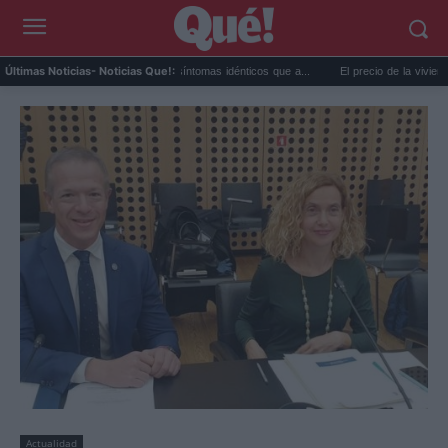
or extremo y ansiedad: síntomas idénticos que a...
El precio de la vivienda en Valenc
Últimas Noticias
- Noticias Que!:
Actualidad