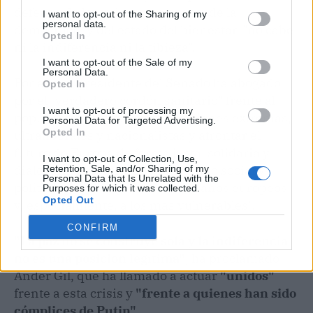
defensa de los valores europeos, de la
I want to opt-out of the Sharing of my
personal data.
democracia y del estado del bienestar, "no cabe
Opted In
ni la indiferencia ni la tibieza".
I want to opt-out of the Sale of my
Personal Data.
Por ello, el presidente del Senado ha abogado
Opted In
por el "verdadero cordón sanitario" frente al
I want to opt-out of processing my
populismo: "desechar las posiciones extremas,
Personal Data for Targeted Advertising.
Opted In
ultraliberales y nacionalistas y afrontar el
futuro de Europa de forma justa, solidaria y
I want to opt-out of Collection, Use,
dialogante, impulsando un escudo social y
Retention, Sale, and/or Sharing of my
Personal Data that Is Unrelated with the
político que proteja a los ciudadanos europeos
Purposes for which it was collected.
Opted Out
y, especialmente, a los más vulnerables".
CONFIRM
"La paz no se construye sola y la indiferencia
no es una posición legítima"
, ha proclamado
Ander Gil, que ha llamado a actuar
"unidos"
frente a esta crisis y
"frente a quienes han sido
cómplices de Putin".