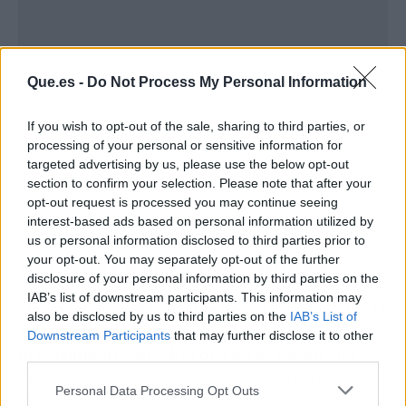
Que.es -
Do Not Process My Personal Information
If you wish to opt-out of the sale, sharing to third parties, or
processing of your personal or sensitive information for
targeted advertising by us, please use the below opt-out
section to confirm your selection. Please note that after your
opt-out request is processed you may continue seeing
interest-based ads based on personal information utilized by
us or personal information disclosed to third parties prior to
your opt-out. You may separately opt-out of the further
NI INDIFERENCIA NI TIBIEZA
disclosure of your personal information by third parties on the
IAB’s list of downstream participants. This information may
"La exigencia más básica de resiliencia para la
also be disclosed by us to third parties on the
IAB’s List of
gobernabilidad democrática de Europa es,
Downstream Participants
that may further disclose it to other
precisamente, que Europa no acabe en sus
third parties.
manos"
, ha agregado Gil en relación al auge de
Personal Data Processing Opt Outs
la ultraderecha, subrayando que, ante la