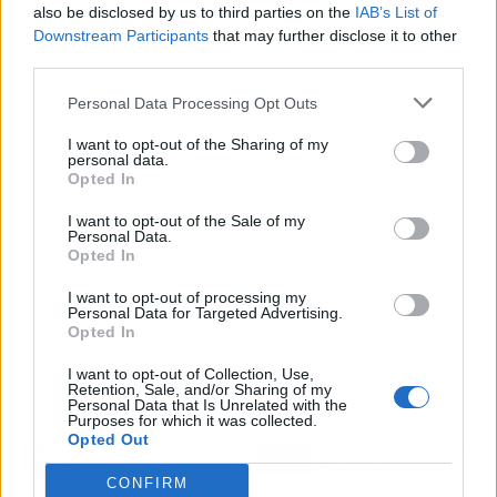
also be disclosed by us to third parties on the
IAB’s List of
Downstream Participants
that may further disclose it to other
Publicidad
third parties.
Personal Data Processing Opt Outs
I want to opt-out of the Sharing of my
personal data.
Opted In
I want to opt-out of the Sale of my
Personal Data.
Opted In
I want to opt-out of processing my
Personal Data for Targeted Advertising.
Opted In
I want to opt-out of Collection, Use,
Retention, Sale, and/or Sharing of my
Personal Data that Is Unrelated with the
Purposes for which it was collected.
Artículo anterior
Artículo siguiente
Opted Out
El 82% de adultos cree
El Gobierno presentará el
que los padres no se
9 de marzo el proceso de
CONFIRM
atreven a prohibir cosas
participación ciudadana