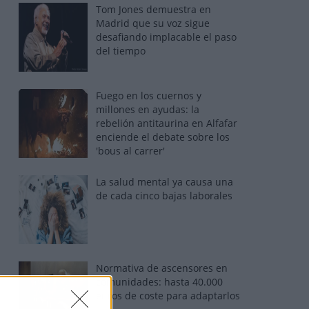
Tom Jones demuestra en
Madrid que su voz sigue
desafiando implacable el paso
del tiempo
Fuego en los cuernos y
millones en ayudas: la
rebelión antitaurina en Alfafar
enciende el debate sobre los
'bous al carrer'
La salud mental ya causa una
de cada cinco bajas laborales
Normativa de ascensores en
comunidades: hasta 40.000
euros de coste para adaptarlos