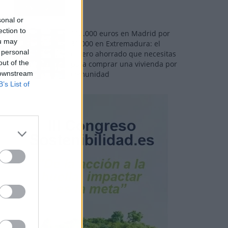
sonal or
ection to
110.000 euros en Madrid por
ou may
31.000 en Extremadura: el
 personal
dinero ahorrado que necesitas
out of the
para comprar una vivienda por
 downstream
comunidad
B’s List of