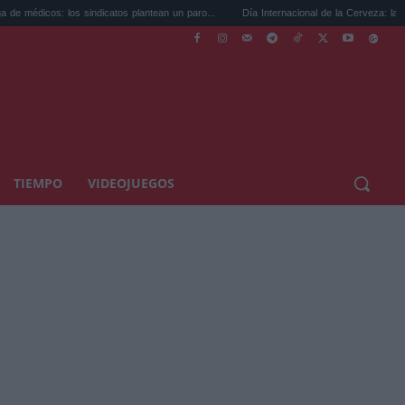
s sindicatos plantean un paro...
Día Internacional de la Cerveza: la guía para coci...
TIEMPO
VIDEOJUEGOS