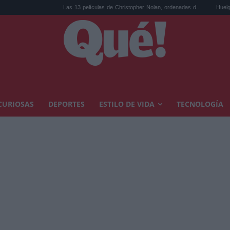
Las 13 películas de Christopher Nolan, ordenadas d...
Huelga de médicos: lo
CURIOSAS
DEPORTES
ESTILO DE VIDA
TECNOLOGÍA