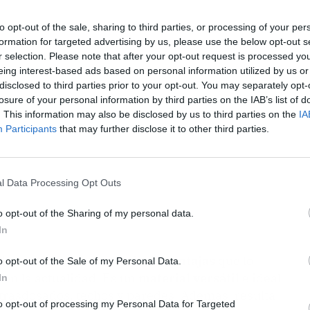
to opt-out of the sale, sharing to third parties, or processing of your per
formation for targeted advertising by us, please use the below opt-out s
r selection. Please note that after your opt-out request is processed y
eing interest-based ads based on personal information utilized by us or
disclosed to third parties prior to your opt-out. You may separately opt-
losure of your personal information by third parties on the IAB’s list of
. This information may also be disclosed by us to third parties on the
IA
Participants
that may further disclose it to other third parties.
l Data Processing Opt Outs
o opt-out of the Sharing of my personal data.
In
ladur cuenta con una serie de
ventajas
que lo
o opt-out of the Sale of my Personal Data.
 en la actualidad. Es un
material versátil
e ideal
In
 trasdosados, techos y paredes. Además, resulta
to opt-out of processing my Personal Data for Targeted